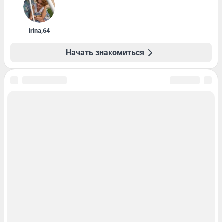
irina
,
64
Начать знакомиться