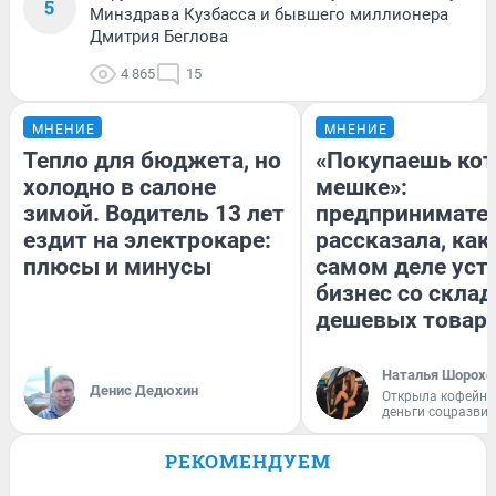
5
Минздрава Кузбасса и бывшего миллионера
Дмитрия Беглова
4 865
15
МНЕНИЕ
МНЕНИЕ
Тепло для бюджета, но
«Покупаешь кот
холодно в салоне
мешке»:
зимой. Водитель 13 лет
предпринимате
ездит на электрокаре:
рассказала, как
плюсы и минусы
самом деле уст
бизнес со скла
дешевых товар
Наталья Шорохо
Денис Дедюхин
Открыла кофейну
деньги соцразви
РЕКОМЕНДУЕМ