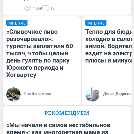
4 559
15
МНЕНИЕ
МНЕНИЕ
«Сливочное пиво
Тепло для бюдж
разочаровало»:
холодно в сало
туристы заплатили 60
зимой. Водитель
тысяч, чтобы целый
ездит на электр
день гулять по парку
плюсы и минус
Юрского периода и
Хогвартсу
Яна Шаламова
Денис Дедюхин
РЕКОМЕНДУЕМ
«Мы начали в самое нестабильное
время»: как многодетная мама из