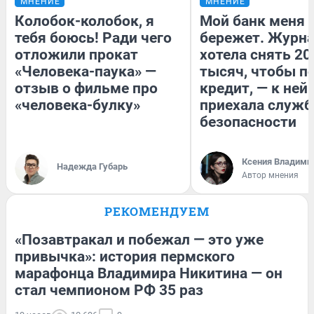
МНЕНИЕ
МНЕНИЕ
Колобок-колобок, я
Мой банк меня
тебя боюсь! Ради чего
бережет. Журн
отложили прокат
хотела снять 20
«Человека-паука» —
тысяч, чтобы п
отзыв о фильме про
кредит, — к ней
«человека-булку»
приехала служб
безопасности
Ксения Владими
Надежда Губарь
Автор мнения
РЕКОМЕНДУЕМ
«Позавтракал и побежал — это уже
привычка»: история пермского
марафонца Владимира Никитина — он
стал чемпионом РФ 35 раз