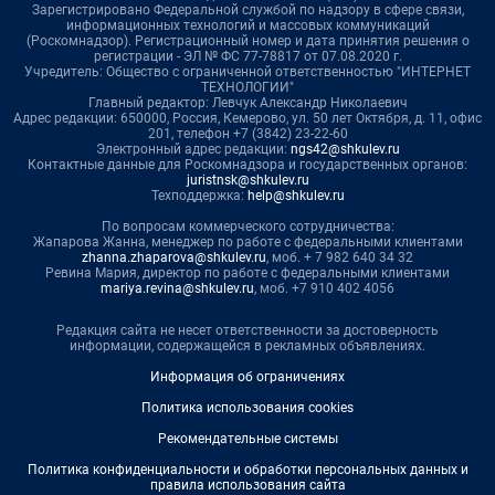
Зарегистрировано Федеральной службой по надзору в сфере связи,
информационных технологий и массовых коммуникаций
(Роскомнадзор). Регистрационный номер и дата принятия решения о
регистрации - ЭЛ № ФС 77-78817 от 07.08.2020 г.
Учредитель: Общество с ограниченной ответственностью "ИНТЕРНЕТ
ТЕХНОЛОГИИ"
Главный редактор: Левчук Александр Николаевич
Адрес редакции: 650000, Россия, Кемерово, ул. 50 лет Октября, д. 11, офис
201, телефон +7 (3842) 23-22-60
Электронный адрес редакции:
ngs42@shkulev.ru
Контактные данные для Роскомнадзора и государственных органов:
juristnsk@shkulev.ru
Техподдержка:
help@shkulev.ru
По вопросам коммерческого сотрудничества:
Жапарова Жанна, менеджер по работе с федеральными клиентами
zhanna.zhaparova@shkulev.ru
, моб. + 7 982 640 34 32
Ревина Мария, директор по работе с федеральными клиентами
mariya.revina@shkulev.ru
, моб. +7 910 402 4056
Редакция сайта не несет ответственности за достоверность
информации, содержащейся в рекламных объявлениях.
Информация об ограничениях
Политика использования cookies
Рекомендательные системы
Политика конфиденциальности и обработки персональных данных и
правила использования сайта