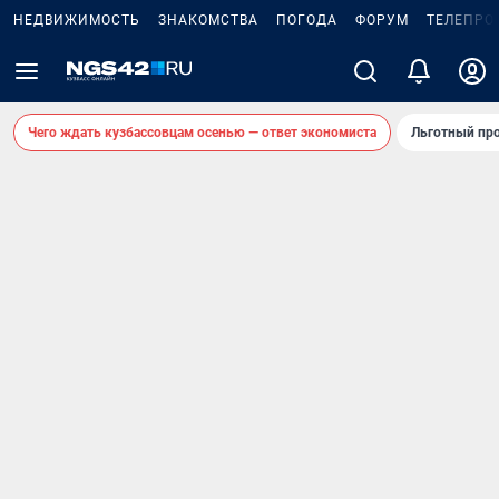
НЕДВИЖИМОСТЬ
ЗНАКОМСТВА
ПОГОДА
ФОРУМ
ТЕЛЕПРО
Чего ждать кузбассовцам осенью — ответ экономиста
Льготный про