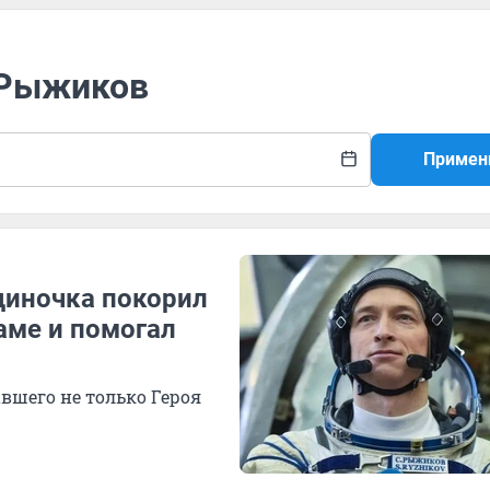
й Рыжиков
Примен
диночка покорил
раме и помогал
вшего не только Героя