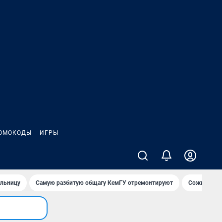
ОМОКОДЫ
ИГРЫ
ольницу
Самую разбитую общагу КемГУ отремонтируют
Сожительни