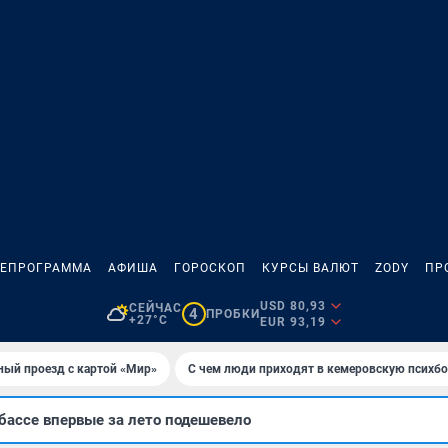
ЛЕПРОГРАММА
АФИША
ГОРОСКОП
КУРСЫ ВАЛЮТ
ZODY
ПР
USD 80,93
СЕЙЧАС
4
ПРОБКИ
+27°C
EUR 93,19
ный проезд с картой «Мир»
С чем люди приходят в кемеровскую психб
бассе впервые за лето подешевело