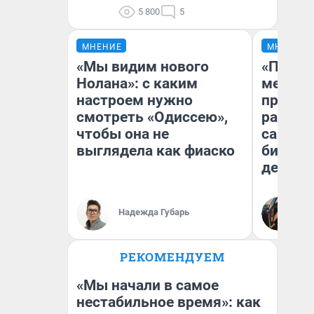
5 800
5
МНЕНИЕ
МНЕНИЕ
«Мы видим нового
«Покуп
Нолана»: с каким
мешке»
настроем нужно
предпр
смотреть «Одиссею»,
рассказ
чтобы она не
самом 
выглядела как фиаско
бизнес
дешевы
На
Надежда Губарь
От
де
РЕКОМЕНДУЕМ
«Мы начали в самое
нестабильное время»: как