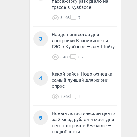
пассажирку разорвало на
трассе в Кузбассе
8 468
7
Найден инвестор для
3
достройки Крапивинской
ГЭС в Кузбассе — зам Шойгу
6 439
35
Какой район Новокузнецка
4
самый лучший для жизни —
опрос
5 863
5
Новый логистический центр
5
за 2 млрд рублей и мост для
него отстроят в Кузбассе —
подробности