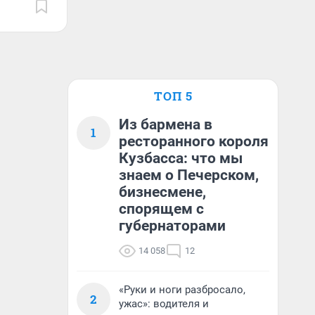
ТОП 5
Из бармена в
1
ресторанного короля
Кузбасса: что мы
знаем о Печерском,
бизнесмене,
спорящем с
губернаторами
14 058
12
«Руки и ноги разбросало,
2
ужас»: водителя и