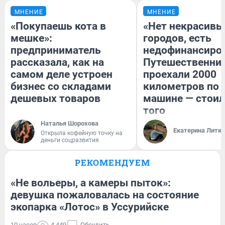
МНЕНИЕ
МНЕНИЕ
«Покупаешь кота в
«Нет некрасивы
мешке»:
городов, есть
предприниматель
недофинансиро
рассказала, как на
Путешественни
самом деле устроен
проехали 2000
бизнес со складами
километров по 
дешевых товаров
машине — стоил
того
Наталья Шорохова
Екатерина Литк
Открыла кофейную точку на
деньги соцразвития
РЕКОМЕНДУЕМ
«Не вольеры, а камеры пыток»:
девушка пожаловалась на состояние
экопарка «Лотос» в Уссурийске
10 часов
4 449
Обсудить