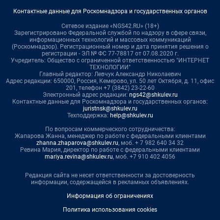
Контактные данные для Роскомнадзора и государственных органов
Сетевое издание «NGS42.RU» (18+)
Зарегистрировано Федеральной службой по надзору в сфере связи,
информационных технологий и массовых коммуникаций
(Роскомнадзор). Регистрационный номер и дата принятия решения о
регистрации - ЭЛ № ФС 77-78817 от 07.08.2020 г.
Учредитель: Общество с ограниченной ответственностью "ИНТЕРНЕТ
ТЕХНОЛОГИИ"
Главный редактор: Левчук Александр Николаевич
Адрес редакции: 650000, Россия, Кемерово, ул. 50 лет Октября, д. 11, офис
201, телефон +7 (3842) 23-22-60
Электронный адрес редакции:
ngs42@shkulev.ru
Контактные данные для Роскомнадзора и государственных органов:
juristnsk@shkulev.ru
Техподдержка:
help@shkulev.ru
По вопросам коммерческого сотрудничества:
Жапарова Жанна, менеджер по работе с федеральными клиентами
zhanna.zhaparova@shkulev.ru
, моб. + 7 982 640 34 32
Ревина Мария, директор по работе с федеральными клиентами
mariya.revina@shkulev.ru
, моб. +7 910 402 4056
Редакция сайта не несет ответственности за достоверность
информации, содержащейся в рекламных объявлениях.
Информация об ограничениях
Политика использования cookies