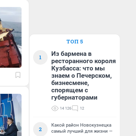
ТОП 5
Из бармена в
1
ресторанного короля
Кузбасса: что мы
знаем о Печерском,
бизнесмене,
спорящем с
губернаторами
14 126
12
Какой район Новокузнецка
2
самый лучший для жизни —