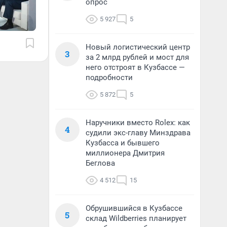
опрос
5 927
5
Новый логистический центр
3
за 2 млрд рублей и мост для
него отстроят в Кузбассе —
подробности
5 872
5
Наручники вместо Rolex: как
4
судили экс-главу Минздрава
Кузбасса и бывшего
миллионера Дмитрия
Беглова
4 512
15
Обрушившийся в Кузбассе
5
склад Wildberries планирует