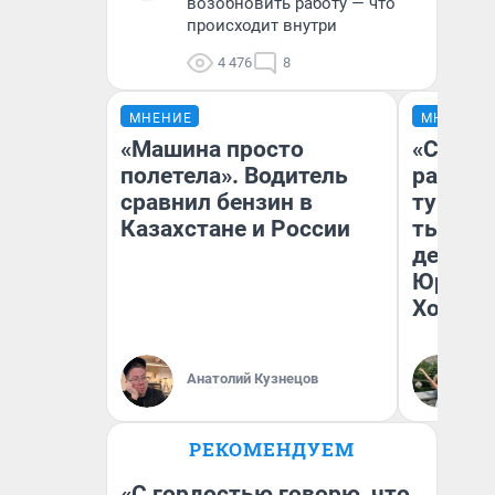
возобновить работу — что
происходит внутри
4 476
8
МНЕНИЕ
МНЕНИЕ
«Машина просто
«Сливо
полетела». Водитель
разоча
сравнил бензин в
турист
Казахстане и России
тысяч,
день гу
Юрског
Хогвар
Анатолий Кузнецов
Ян
РЕКОМЕНДУЕМ
«С гордостью говорю, что