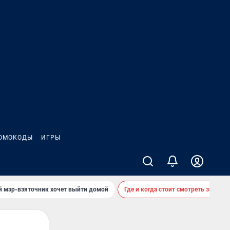
ОМОКОДЫ
ИГРЫ
й мэр-взяточник хочет выйти домой
Где и когда стоит смотреть звездоп