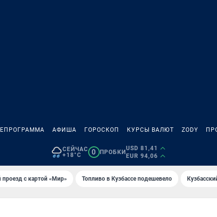
ЛЕПРОГРАММА
АФИША
ГОРОСКОП
КУРСЫ ВАЛЮТ
ZODY
ПР
USD 81,41
СЕЙЧАС
0
ПРОБКИ
+18°C
EUR 94,06
 проезд с картой «Мир»
Топливо в Кузбассе подешевело
Кузбасски