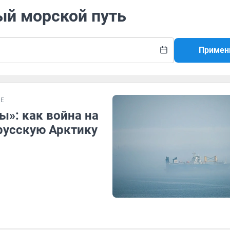
ый морской путь
Примен
Е
ы»: как война на
русскую Арктику