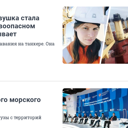
евушка стала
ывоопасном
ывает
авания на танкере. Она
го морского
рузы с территорий