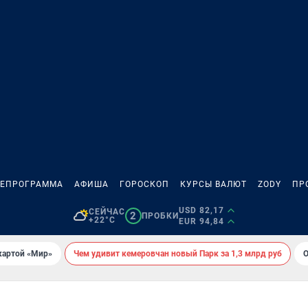
ЛЕПРОГРАММА
АФИША
ГОРОСКОП
КУРСЫ ВАЛЮТ
ZODY
ПР
USD 82,17
СЕЙЧАС
2
ПРОБКИ
+22°C
EUR 94,84
картой «Мир»
Чем удивит кемеровчан новый Парк за 1,3 млрд руб
О