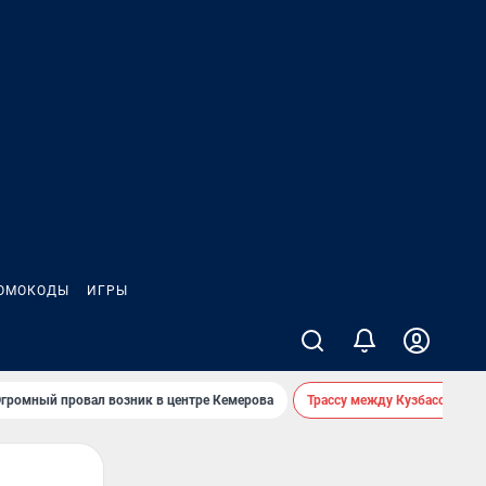
ОМОКОДЫ
ИГРЫ
громный провал возник в центре Кемерова
Трассу между Кузбассом и 