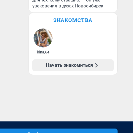
для тех, кому страшно, — он уже
увековечил в духах Новосибирск
ЗНАКОМСТВА
irina
,
64
Начать знакомиться