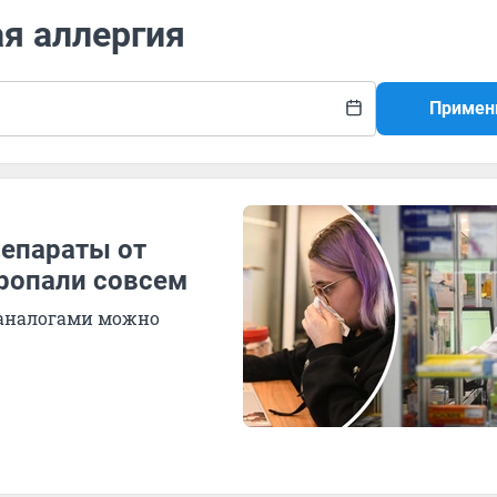
ая аллергия
Примен
репараты от
пропали совсем
 аналогами можно