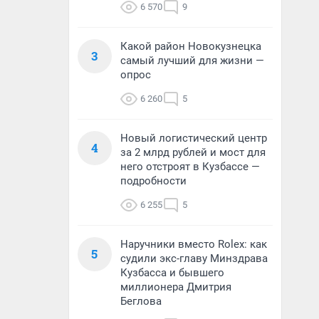
6 570
9
Какой район Новокузнецка
3
самый лучший для жизни —
опрос
6 260
5
Новый логистический центр
4
за 2 млрд рублей и мост для
него отстроят в Кузбассе —
подробности
6 255
5
Наручники вместо Rolex: как
5
судили экс-главу Минздрава
Кузбасса и бывшего
миллионера Дмитрия
Беглова