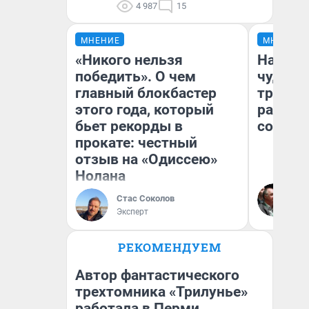
4 987
15
МНЕНИЕ
МНЕНИЕ
«Никого нельзя
Наслед
победить». О чем
чудом 
главный блокбастер
трансп
этого года, который
разнес
бьет рекорды в
советс
прокате: честный
отзыв на «Одиссею»
Нолана
Ол
Бл
Стас Соколов
вл
Эксперт
би
РЕКОМЕНДУЕМ
Автор фантастического
трехтомника «Трилунье»
работала в Перми