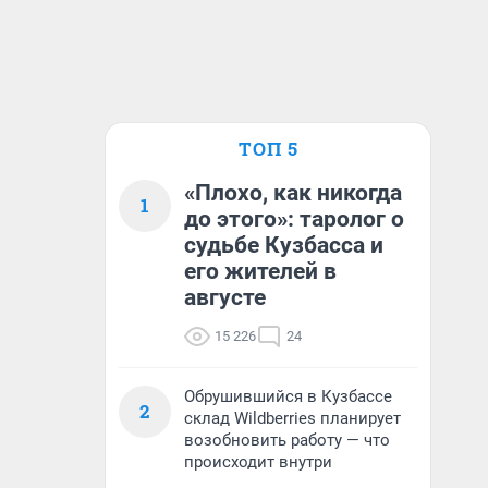
ТОП 5
«Плохо, как никогда
1
до этого»: таролог о
судьбе Кузбасса и
его жителей в
августе
15 226
24
Обрушившийся в Кузбассе
2
склад Wildberries планирует
возобновить работу — что
происходит внутри