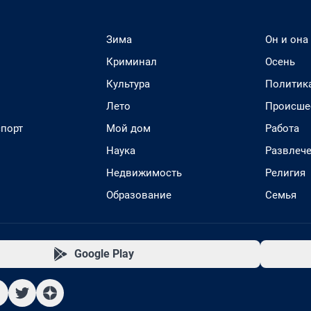
Зима
Он и она
Криминал
Осень
Культура
Политик
Лето
Происше
спорт
Мой дом
Работа
Наука
Развлеч
Недвижимость
Религия
Образование
Семья
Google Play