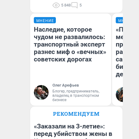
5 848
5
МНЕНИЕ
МНЕНИЕ
Наследие, которое
«Покуп
чудом не развалилось:
мешке»
транспортный эксперт
предпр
разнес миф о «вечных»
рассказ
советских дорогах
самом 
бизнес
дешевы
Олег Арефьев
На
Блогер, предприниматель,
владелец в транспортном
От
бизнесе
де
РЕКОМЕНДУЕМ
«Заказали на 3-летие»:
перед убийством жены в