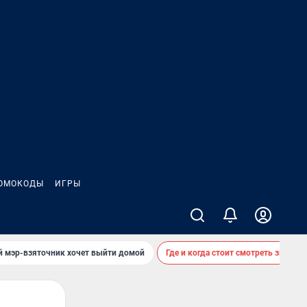
ОМОКОДЫ
ИГРЫ
й мэр-взяточник хочет выйти домой
Где и когда стоит смотреть звездоп