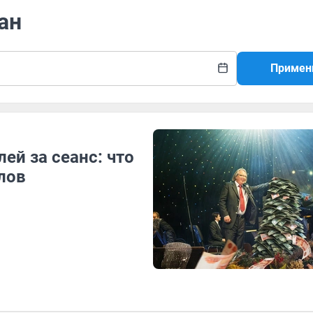
ан
Примен
ей за сеанс: что
лов