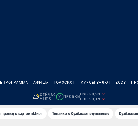
ЛЕПРОГРАММА
АФИША
ГОРОСКОП
КУРСЫ ВАЛЮТ
ZODY
ПР
USD 80,93
СЕЙЧАС
2
ПРОБКИ
+18°C
EUR 93,19
 проезд с картой «Мир»
Топливо в Кузбассе подешевело
Кузбасски