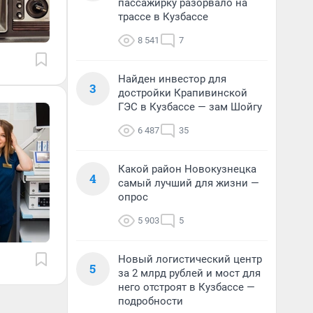
пассажирку разорвало на
трассе в Кузбассе
8 541
7
Найден инвестор для
3
достройки Крапивинской
ГЭС в Кузбассе — зам Шойгу
6 487
35
Какой район Новокузнецка
4
самый лучший для жизни —
опрос
5 903
5
Новый логистический центр
5
за 2 млрд рублей и мост для
него отстроят в Кузбассе —
подробности