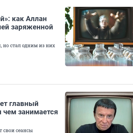
й»: как Аллан
лей заряженной
, но стал одним из них
еет главный
 чем занимается
т свои сеансы