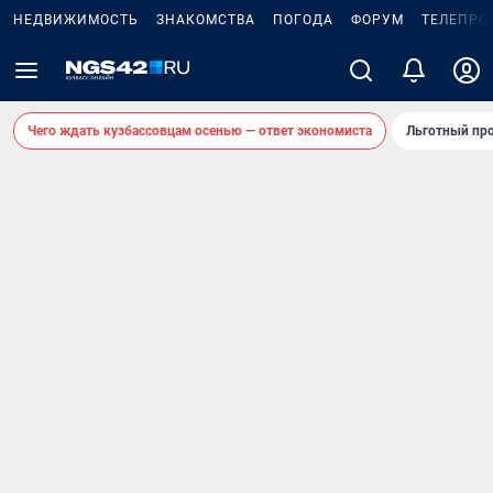
НЕДВИЖИМОСТЬ
ЗНАКОМСТВА
ПОГОДА
ФОРУМ
ТЕЛЕПРО
Чего ждать кузбассовцам осенью — ответ экономиста
Льготный про