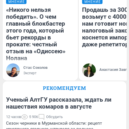
МНЕНИЕ
МНЕНИЕ
«Никого нельзя
Продашь за 3000
победить». О чем
возьмут с 4000.
главный блокбастер
нам готовит но
этого года, который
налоговый зако
бьет рекорды в
коснется импор
прокате: честный
даже репетитор
отзыв на «Одиссею»
Нолана
Стас Соколов
Анастасия Завг
Эксперт
РЕКОМЕНДУЕМ
Ученый АлтГУ рассказала, ждать ли
нашествия комаров в августе
12 часов
5 906
Обсудить
Сезон черники в Мурманской области: рецепт