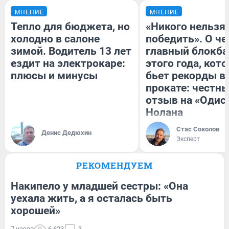
МНЕНИЕ
МНЕНИЕ
Тепло для бюджета, но
«Никого нельзя
холодно в салоне
победить». О ч
зимой. Водитель 13 лет
главный блокба
ездит на электрокаре:
этого года, кот
плюсы и минусы
бьет рекорды в
прокате: честн
отзыв на «Одис
Нолана
Стас Соколов
Денис Дедюхин
Эксперт
РЕКОМЕНДУЕМ
Накипело у младшей сестры: «Она
уехала жить, а я осталась быть
хорошей»
7 часов
6 623
3