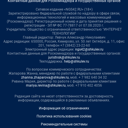
Контактные данные для Роскомнадзора и государственных органов
Сетевое издание «NGS42.RU» (18+)
Зарегистрировано Федеральной службой по надзору в сфере связи,
информационных технологий и массовых коммуникаций
(Роскомнадзор). Регистрационный номер и дата принятия решения о
регистрации - ЭЛ № ФС 77-78817 от 07.08.2020 г.
Учредитель: Общество с ограниченной ответственностью "ИНТЕРНЕТ
ТЕХНОЛОГИИ"
Главный редактор: Левчук Александр Николаевич
Адрес редакции: 650000, Россия, Кемерово, ул. 50 лет Октября, д. 11, офис
201, телефон +7 (3842) 23-22-60
Электронный адрес редакции:
ngs42@shkulev.ru
Контактные данные для Роскомнадзора и государственных органов:
juristnsk@shkulev.ru
Техподдержка:
help@shkulev.ru
По вопросам коммерческого сотрудничества:
Жапарова Жанна, менеджер по работе с федеральными клиентами
zhanna.zhaparova@shkulev.ru
, моб. + 7 982 640 34 32
Ревина Мария, директор по работе с федеральными клиентами
mariya.revina@shkulev.ru
, моб. +7 910 402 4056
Редакция сайта не несет ответственности за достоверность
информации, содержащейся в рекламных объявлениях.
Информация об ограничениях
Политика использования cookies
Рекомендательные системы