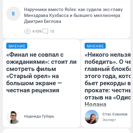
Наручники вместо Rolex: как судили экс-главу
5
Минздрава Кузбасса и бывшего миллионера
Дмитрия Беглова
4 939
15
МНЕНИЕ
МНЕНИЕ
«Финал не совпал с
«Никого нельзя
ожиданиями»: стоит ли
победить». О ч
смотреть фильм
главный блокба
«Старый орел» на
этого года, кот
большом экране —
бьет рекорды в
честная рецензия
прокате: честн
отзыв на «Одис
Нолана
Стас Соколов
Надежда Губарь
Эксперт