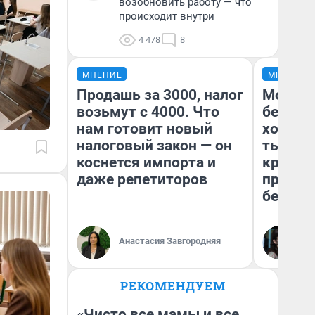
возобновить работу — что
происходит внутри
4 478
8
МНЕНИЕ
МНЕНИЕ
Продашь за 3000, налог
Мой ба
возьмут с 4000. Что
береже
нам готовит новый
хотела 
налоговый закон — он
тысяч,
коснется импорта и
кредит,
даже репетиторов
приеха
безопа
Кс
Анастасия Завгородняя
Ав
РЕКОМЕНДУЕМ
«Чисто все мамы и все