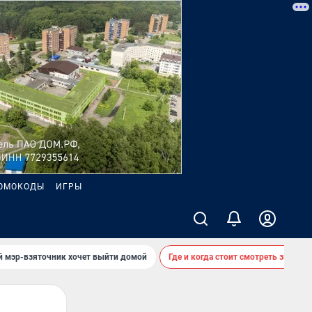
ОМОКОДЫ
ИГРЫ
й мэр-взяточник хочет выйти домой
Где и когда стоит смотреть звездоп