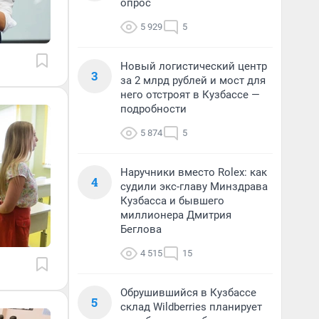
опрос
5 929
5
Новый логистический центр
3
за 2 млрд рублей и мост для
него отстроят в Кузбассе —
подробности
5 874
5
Наручники вместо Rolex: как
4
судили экс-главу Минздрава
Кузбасса и бывшего
миллионера Дмитрия
Беглова
4 515
15
Обрушившийся в Кузбассе
5
склад Wildberries планирует