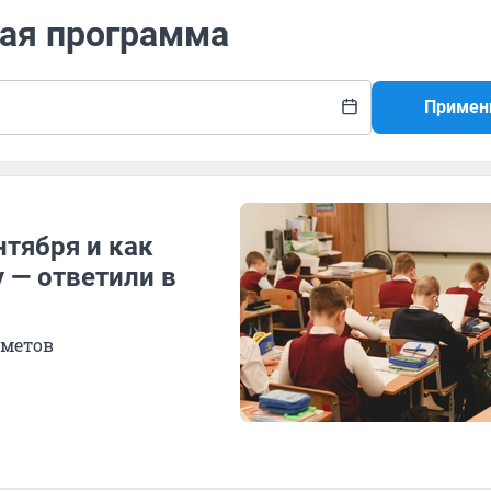
ная программа
Примен
нтября и как
 — ответили в
дметов