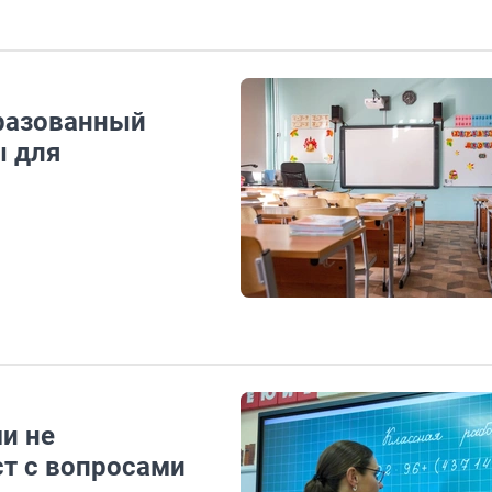
бразованный
ы для
и не
ст с вопросами