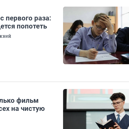
с первого раза:
ется попотеть
ежней
олько фильм
сех на чистую