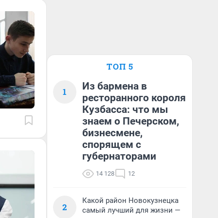
ТОП 5
Из бармена в
1
ресторанного короля
Кузбасса: что мы
знаем о Печерском,
бизнесмене,
спорящем с
губернаторами
14 128
12
Какой район Новокузнецка
2
самый лучший для жизни —