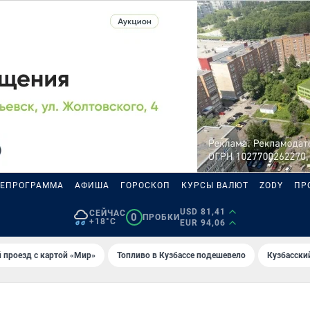
ЛЕПРОГРАММА
АФИША
ГОРОСКОП
КУРСЫ ВАЛЮТ
ZODY
ПР
USD 81,41
СЕЙЧАС
0
ПРОБКИ
+18°C
EUR 94,06
 проезд с картой «Мир»
Топливо в Кузбассе подешевело
Кузбасски