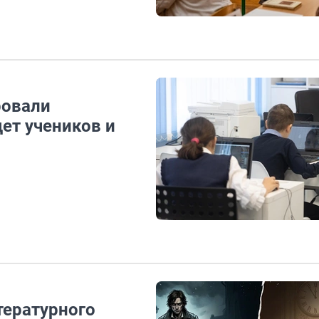
ровали
ет учеников и
тературного