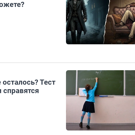
можете?
е осталось? Тест
м справятся