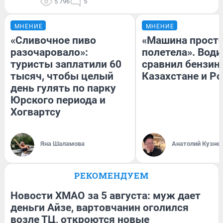
5 796
5
МНЕНИЕ
МНЕНИЕ
«Сливочное пиво
«Машина прост
разочаровало»:
полетела». Води
туристы заплатили 60
сравнил бензин
тысяч, чтобы целый
Казахстане и Р
день гулять по парку
Юрского периода и
Хогвартсу
Яна Шаламова
Анатолий Кузне
РЕКОМЕНДУЕМ
Новости ХМАО за 5 августа: муж дает
деньги Айзе, вартовчанин оголился
возле ТЦ, откроются новые