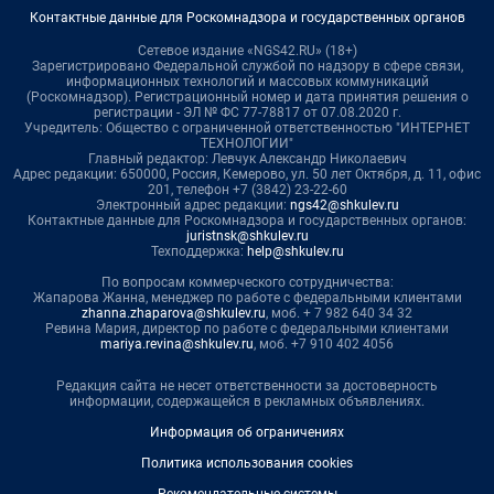
Контактные данные для Роскомнадзора и государственных органов
Сетевое издание «NGS42.RU» (18+)
Зарегистрировано Федеральной службой по надзору в сфере связи,
информационных технологий и массовых коммуникаций
(Роскомнадзор). Регистрационный номер и дата принятия решения о
регистрации - ЭЛ № ФС 77-78817 от 07.08.2020 г.
Учредитель: Общество с ограниченной ответственностью "ИНТЕРНЕТ
ТЕХНОЛОГИИ"
Главный редактор: Левчук Александр Николаевич
Адрес редакции: 650000, Россия, Кемерово, ул. 50 лет Октября, д. 11, офис
201, телефон +7 (3842) 23-22-60
Электронный адрес редакции:
ngs42@shkulev.ru
Контактные данные для Роскомнадзора и государственных органов:
juristnsk@shkulev.ru
Техподдержка:
help@shkulev.ru
По вопросам коммерческого сотрудничества:
Жапарова Жанна, менеджер по работе с федеральными клиентами
zhanna.zhaparova@shkulev.ru
, моб. + 7 982 640 34 32
Ревина Мария, директор по работе с федеральными клиентами
mariya.revina@shkulev.ru
, моб. +7 910 402 4056
Редакция сайта не несет ответственности за достоверность
информации, содержащейся в рекламных объявлениях.
Информация об ограничениях
Политика использования cookies
Рекомендательные системы