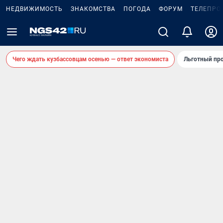
НЕДВИЖИМОСТЬ
ЗНАКОМСТВА
ПОГОДА
ФОРУМ
ТЕЛЕПРО
Чего ждать кузбассовцам осенью — ответ экономиста
Льготный про