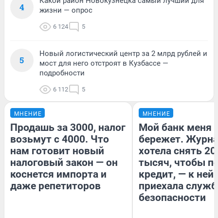
Какой район Новокузнецка самый лучший для
4
жизни — опрос
6 124
5
Новый логистический центр за 2 млрд рублей и
5
мост для него отстроят в Кузбассе —
подробности
6 112
5
МНЕНИЕ
МНЕНИЕ
Продашь за 3000, налог
Мой банк меня
возьмут с 4000. Что
бережет. Журн
нам готовит новый
хотела снять 20
налоговый закон — он
тысяч, чтобы п
коснется импорта и
кредит, — к ней
даже репетиторов
приехала служб
безопасности