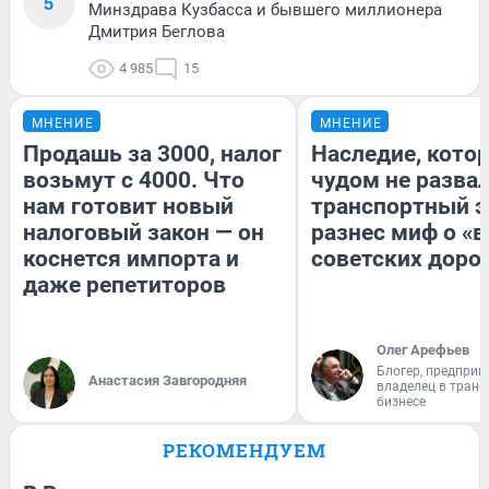
5
Минздрава Кузбасса и бывшего миллионера
Дмитрия Беглова
4 985
15
МНЕНИЕ
МНЕНИЕ
Продашь за 3000, налог
Наследие, кото
возьмут с 4000. Что
чудом не разва
нам готовит новый
транспортный э
налоговый закон — он
разнес миф о «
коснется импорта и
советских доро
даже репетиторов
Олег Арефьев
Блогер, предприн
Анастасия Завгородняя
владелец в тран
бизнесе
РЕКОМЕНДУЕМ