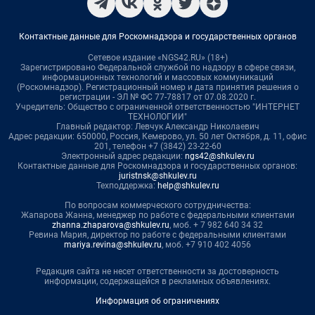
Контактные данные для Роскомнадзора и государственных органов
Сетевое издание «NGS42.RU» (18+)
Зарегистрировано Федеральной службой по надзору в сфере связи,
информационных технологий и массовых коммуникаций
(Роскомнадзор). Регистрационный номер и дата принятия решения о
регистрации - ЭЛ № ФС 77-78817 от 07.08.2020 г.
Учредитель: Общество с ограниченной ответственностью "ИНТЕРНЕТ
ТЕХНОЛОГИИ"
Главный редактор: Левчук Александр Николаевич
Адрес редакции: 650000, Россия, Кемерово, ул. 50 лет Октября, д. 11, офис
201, телефон +7 (3842) 23-22-60
Электронный адрес редакции:
ngs42@shkulev.ru
Контактные данные для Роскомнадзора и государственных органов:
juristnsk@shkulev.ru
Техподдержка:
help@shkulev.ru
По вопросам коммерческого сотрудничества:
Жапарова Жанна, менеджер по работе с федеральными клиентами
zhanna.zhaparova@shkulev.ru
, моб. + 7 982 640 34 32
Ревина Мария, директор по работе с федеральными клиентами
mariya.revina@shkulev.ru
, моб. +7 910 402 4056
Редакция сайта не несет ответственности за достоверность
информации, содержащейся в рекламных объявлениях.
Информация об ограничениях