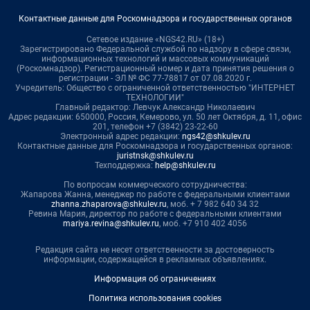
Контактные данные для Роскомнадзора и государственных органов
Сетевое издание «NGS42.RU» (18+)
Зарегистрировано Федеральной службой по надзору в сфере связи,
информационных технологий и массовых коммуникаций
(Роскомнадзор). Регистрационный номер и дата принятия решения о
регистрации - ЭЛ № ФС 77-78817 от 07.08.2020 г.
Учредитель: Общество с ограниченной ответственностью "ИНТЕРНЕТ
ТЕХНОЛОГИИ"
Главный редактор: Левчук Александр Николаевич
Адрес редакции: 650000, Россия, Кемерово, ул. 50 лет Октября, д. 11, офис
201, телефон +7 (3842) 23-22-60
Электронный адрес редакции:
ngs42@shkulev.ru
Контактные данные для Роскомнадзора и государственных органов:
juristnsk@shkulev.ru
Техподдержка:
help@shkulev.ru
По вопросам коммерческого сотрудничества:
Жапарова Жанна, менеджер по работе с федеральными клиентами
zhanna.zhaparova@shkulev.ru
, моб. + 7 982 640 34 32
Ревина Мария, директор по работе с федеральными клиентами
mariya.revina@shkulev.ru
, моб. +7 910 402 4056
Редакция сайта не несет ответственности за достоверность
информации, содержащейся в рекламных объявлениях.
Информация об ограничениях
Политика использования cookies