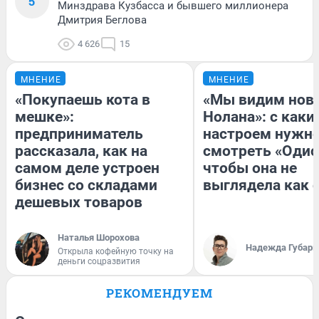
5
Минздрава Кузбасса и бывшего миллионера
Дмитрия Беглова
4 626
15
МНЕНИЕ
МНЕНИЕ
«Покупаешь кота в
«Мы видим нов
мешке»:
Нолана»: с каки
предприниматель
настроем нужн
рассказала, как на
смотреть «Одис
самом деле устроен
чтобы она не
бизнес со складами
выглядела как 
дешевых товаров
Наталья Шорохова
Надежда Губарь
Открыла кофейную точку на
деньги соцразвития
РЕКОМЕНДУЕМ