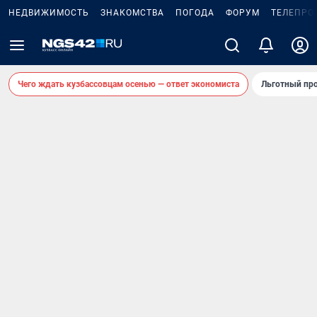
НЕДВИЖИМОСТЬ
ЗНАКОМСТВА
ПОГОДА
ФОРУМ
ТЕЛЕПРО
Чего ждать кузбассовцам осенью — ответ экономиста
Льготный про