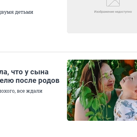
 двумя детьми
а, что у сына
делю после родов
охого, все ждали