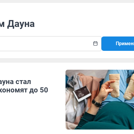
м Дауна
Примен
ауна стал
кономят до 50