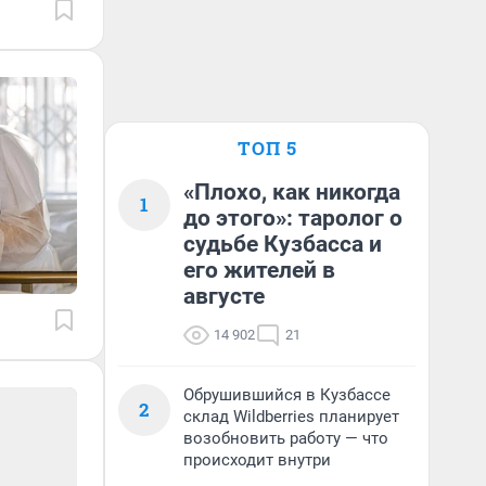
ТОП 5
«Плохо, как никогда
1
до этого»: таролог о
судьбе Кузбасса и
его жителей в
августе
14 902
21
Обрушившийся в Кузбассе
2
склад Wildberries планирует
возобновить работу — что
происходит внутри