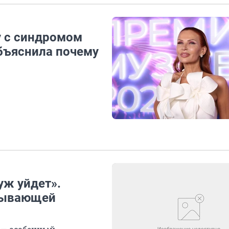
у с синдромом
объяснила почему
уж уйдет».
итывающей