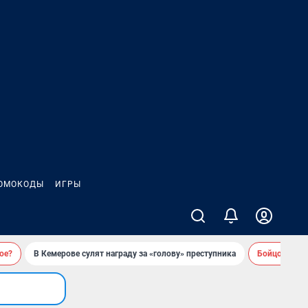
ОМОКОДЫ
ИГРЫ
ое?
В Кемерове сулят награду за «голову» преступника
Бойцовский 