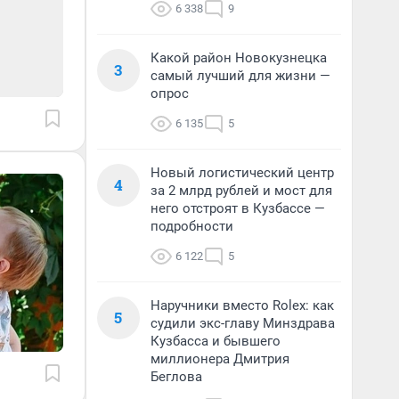
6 338
9
Какой район Новокузнецка
3
самый лучший для жизни —
опрос
6 135
5
Новый логистический центр
4
за 2 млрд рублей и мост для
него отстроят в Кузбассе —
подробности
6 122
5
Наручники вместо Rolex: как
5
судили экс-главу Минздрава
Кузбасса и бывшего
миллионера Дмитрия
Беглова