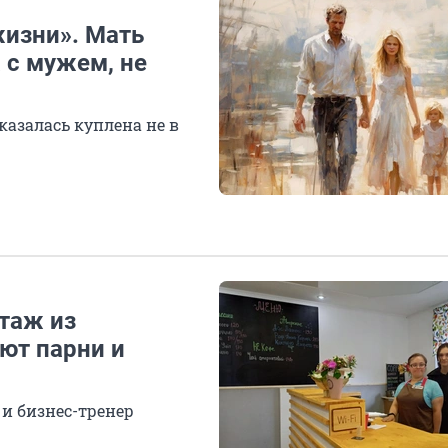
жизни». Мать
 с мужем, не
оказалась куплена не в
ртаж из
ют парни и
и бизнес-тренер