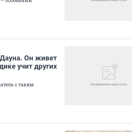
к — особенный
 Дауна. Он живет
дике учит других
атель с таким