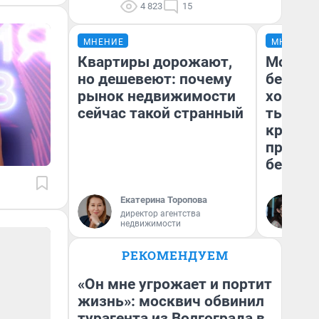
4 823
15
МНЕНИЕ
МНЕНИЕ
Квартиры дорожают,
Мой ба
но дешевеют: почему
береже
рынок недвижимости
хотела 
сейчас такой странный
тысяч,
кредит,
приеха
безопа
Екатерина Торопова
Кс
директор агентства
Ав
недвижимости
РЕКОМЕНДУЕМ
«Он мне угрожает и портит
жизнь»: москвич обвинил
турагента из Волгограда в