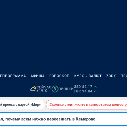
ЛЕПРОГРАММА
АФИША
ГОРОСКОП
КУРСЫ ВАЛЮТ
ZODY
ПР
USD 82,17
СЕЙЧАС
3
ПРОБКИ
+19°C
EUR 94,84
й проезд с картой «Мир»
Сколько стоит жилье в кемеровском долгостр
ал, почему всем нужно переезжать в Кемерово