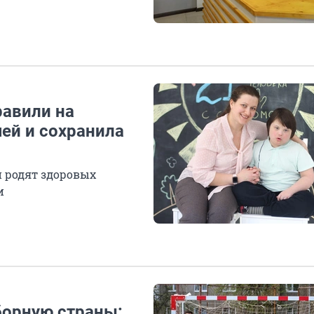
равили на
чей и сохранила
и родят здоровых
и
борную страны: