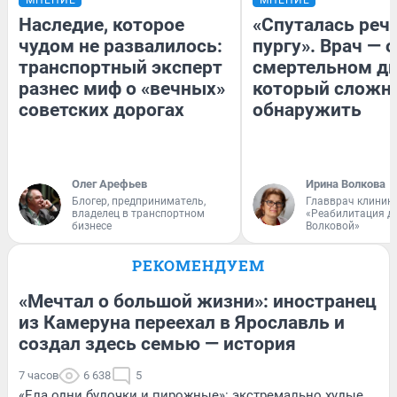
Наследие, которое
«Спуталась речь
чудом не развалилось:
пургу». Врач — о
транспортный эксперт
смертельном ди
разнес миф о «вечных»
который сложн
советских дорогах
обнаружить
Олег Арефьев
Ирина Волкова
Блогер, предприниматель,
Главврач клиник
владелец в транспортном
«Реабилитация д
бизнесе
Волковой»
РЕКОМЕНДУЕМ
«Мечтал о большой жизни»: иностранец
из Камеруна переехал в Ярославль и
создал здесь семью — история
7 часов
6 638
5
«Ела одни булочки и пирожные»: экстремально худые