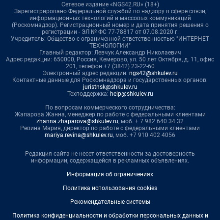
Сетевое издание «NGS42.RU» (18+)
Зарегистрировано Федеральной службой по надзору в сфере связи,
информационных технологий и массовых коммуникаций
(Роскомнадзор). Регистрационный номер и дата принятия решения о
регистрации - ЭЛ № ФС 77-78817 от 07.08.2020 г.
Учредитель: Общество с ограниченной ответственностью "ИНТЕРНЕТ
ТЕХНОЛОГИИ"
Главный редактор: Левчук Александр Николаевич
Адрес редакции: 650000, Россия, Кемерово, ул. 50 лет Октября, д. 11, офис
201, телефон +7 (3842) 23-22-60
Электронный адрес редакции:
ngs42@shkulev.ru
Контактные данные для Роскомнадзора и государственных органов:
juristnsk@shkulev.ru
Техподдержка:
help@shkulev.ru
По вопросам коммерческого сотрудничества:
Жапарова Жанна, менеджер по работе с федеральными клиентами
zhanna.zhaparova@shkulev.ru
, моб. + 7 982 640 34 32
Ревина Мария, директор по работе с федеральными клиентами
mariya.revina@shkulev.ru
, моб. +7 910 402 4056
Редакция сайта не несет ответственности за достоверность
информации, содержащейся в рекламных объявлениях.
Информация об ограничениях
Политика использования cookies
Рекомендательные системы
Политика конфиденциальности и обработки персональных данных и