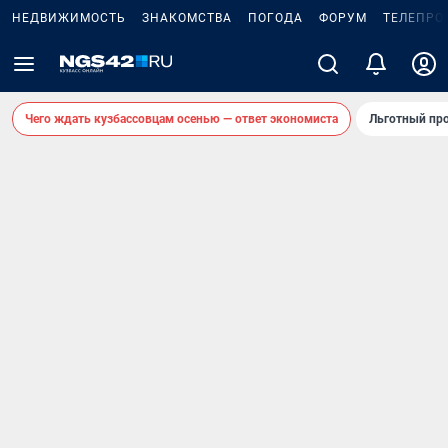
НЕДВИЖИМОСТЬ
ЗНАКОМСТВА
ПОГОДА
ФОРУМ
ТЕЛЕПРО
Чего ждать кузбассовцам осенью — ответ экономиста
Льготный про