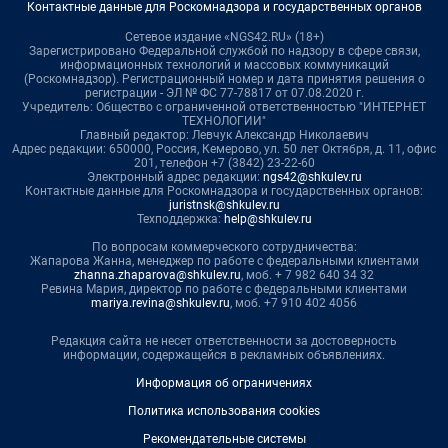
Контактные данные для Роскомнадзора и государственных органов
Сетевое издание «NGS42.RU» (18+)
Зарегистрировано Федеральной службой по надзору в сфере связи,
информационных технологий и массовых коммуникаций
(Роскомнадзор). Регистрационный номер и дата принятия решения о
регистрации - ЭЛ № ФС 77-78817 от 07.08.2020 г.
Учредитель: Общество с ограниченной ответственностью "ИНТЕРНЕТ
ТЕХНОЛОГИИ"
Главный редактор: Левчук Александр Николаевич
Адрес редакции: 650000, Россия, Кемерово, ул. 50 лет Октября, д. 11, офис
201, телефон +7 (3842) 23-22-60
Электронный адрес редакции:
ngs42@shkulev.ru
Контактные данные для Роскомнадзора и государственных органов:
juristnsk@shkulev.ru
Техподдержка:
help@shkulev.ru
По вопросам коммерческого сотрудничества:
Жапарова Жанна, менеджер по работе с федеральными клиентами
zhanna.zhaparova@shkulev.ru
, моб. + 7 982 640 34 32
Ревина Мария, директор по работе с федеральными клиентами
mariya.revina@shkulev.ru
, моб. +7 910 402 4056
Редакция сайта не несет ответственности за достоверность
информации, содержащейся в рекламных объявлениях.
Информация об ограничениях
Политика использования cookies
Рекомендательные системы