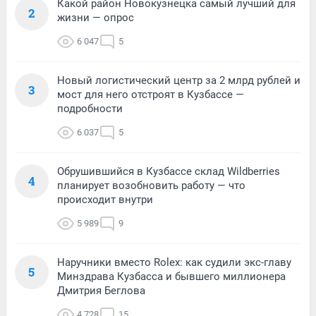
Какой район Новокузнецка самый лучший для
2
жизни — опрос
6 047
5
Новый логистический центр за 2 млрд рублей и
3
мост для него отстроят в Кузбассе —
подробности
6 037
5
Обрушившийся в Кузбассе склад Wildberries
4
планирует возобновить работу — что
происходит внутри
5 989
9
Наручники вместо Rolex: как судили экс-главу
5
Минздрава Кузбасса и бывшего миллионера
Дмитрия Беглова
4 728
15