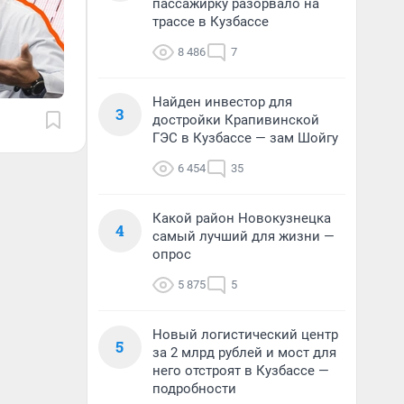
пассажирку разорвало на
трассе в Кузбассе
8 486
7
Найден инвестор для
3
достройки Крапивинской
ГЭС в Кузбассе — зам Шойгу
6 454
35
Какой район Новокузнецка
4
самый лучший для жизни —
опрос
5 875
5
Новый логистический центр
5
за 2 млрд рублей и мост для
него отстроят в Кузбассе —
подробности