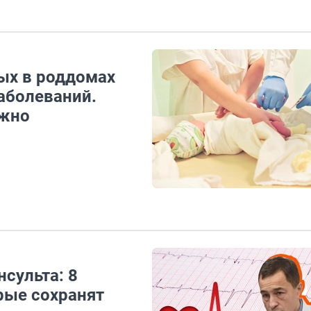
ых в роддомах
заболеваний.
ужно
нсульта: 8
рые сохранят