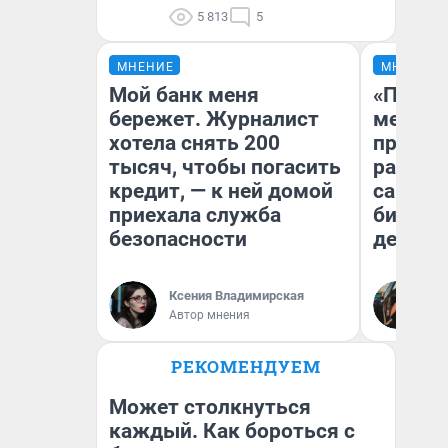
5 813
5
МНЕНИЕ
МНЕНИЕ
Мой банк меня
«Покуп
бережет. Журналист
мешке»
хотела снять 200
предпр
тысяч, чтобы погасить
рассказ
кредит, — к ней домой
самом 
приехала служба
бизнес
безопасности
дешевы
На
Ксения Владимирская
От
Автор мнения
де
РЕКОМЕНДУЕМ
Может столкнуться
каждый. Как бороться с