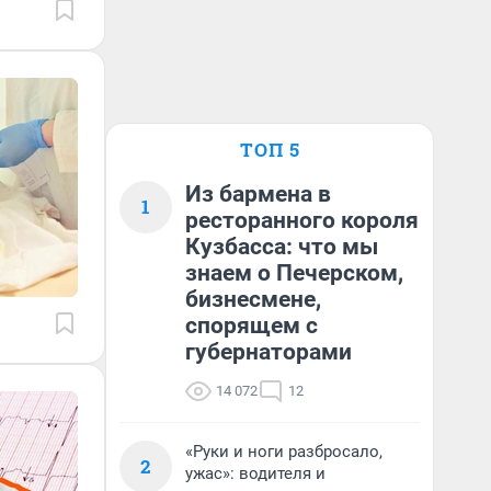
ТОП 5
Из бармена в
1
ресторанного короля
Кузбасса: что мы
знаем о Печерском,
бизнесмене,
спорящем с
губернаторами
14 072
12
«Руки и ноги разбросало,
2
ужас»: водителя и