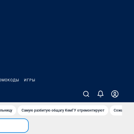
ОМОКОДЫ
ИГРЫ
ольницу
Самую разбитую общагу КемГУ отремонтируют
Сожительни