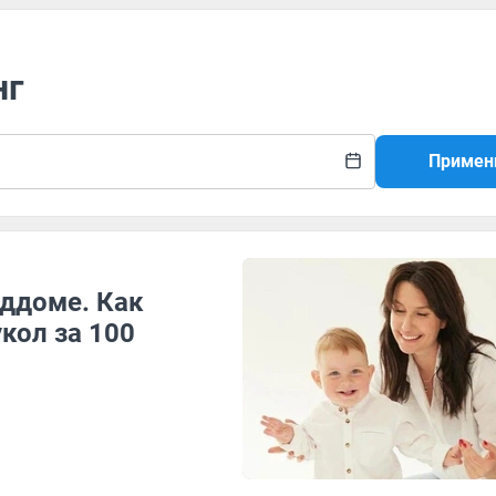
нг
Примен
оддоме. Как
кол за 100