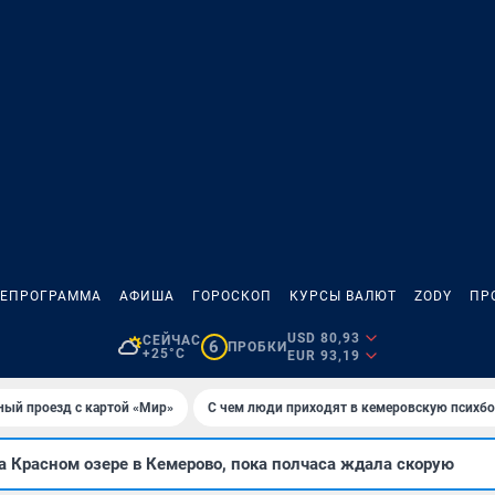
ЛЕПРОГРАММА
АФИША
ГОРОСКОП
КУРСЫ ВАЛЮТ
ZODY
ПР
USD 80,93
СЕЙЧАС
6
ПРОБКИ
+25°C
EUR 93,19
ный проезд с картой «Мир»
С чем люди приходят в кемеровскую психб
 Красном озере в Кемерово, пока полчаса ждала скорую