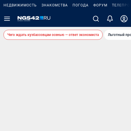
НЕДВИЖИМОСТЬ
ЗНАКОМСТВА
ПОГОДА
ФОРУМ
ТЕЛЕПРО
Чего ждать кузбассовцам осенью — ответ экономиста
Льготный про