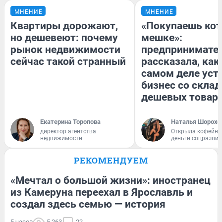
МНЕНИЕ
МНЕНИЕ
Квартиры дорожают,
«Покупаешь кот
но дешевеют: почему
мешке»:
рынок недвижимости
предпринимате
сейчас такой странный
рассказала, как
самом деле уст
бизнес со скла
дешевых товар
Екатерина Торопова
Наталья Шорохо
директор агентства
Открыла кофейну
недвижимости
деньги соцразви
РЕКОМЕНДУЕМ
«Мечтал о большой жизни»: иностранец
из Камеруна переехал в Ярославль и
создал здесь семью — история
5 часов
5 263
22