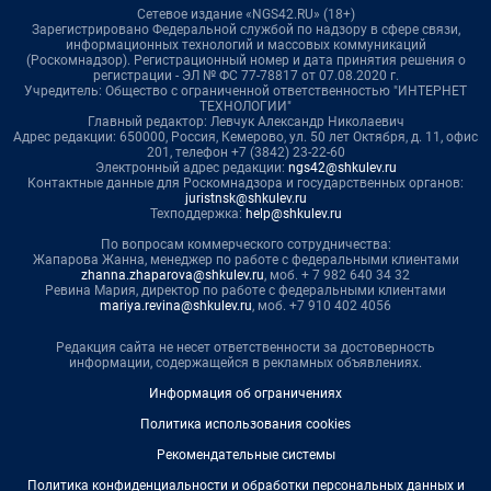
Сетевое издание «NGS42.RU» (18+)
Зарегистрировано Федеральной службой по надзору в сфере связи,
информационных технологий и массовых коммуникаций
(Роскомнадзор). Регистрационный номер и дата принятия решения о
регистрации - ЭЛ № ФС 77-78817 от 07.08.2020 г.
Учредитель: Общество с ограниченной ответственностью "ИНТЕРНЕТ
ТЕХНОЛОГИИ"
Главный редактор: Левчук Александр Николаевич
Адрес редакции: 650000, Россия, Кемерово, ул. 50 лет Октября, д. 11, офис
201, телефон +7 (3842) 23-22-60
Электронный адрес редакции:
ngs42@shkulev.ru
Контактные данные для Роскомнадзора и государственных органов:
juristnsk@shkulev.ru
Техподдержка:
help@shkulev.ru
По вопросам коммерческого сотрудничества:
Жапарова Жанна, менеджер по работе с федеральными клиентами
zhanna.zhaparova@shkulev.ru
, моб. + 7 982 640 34 32
Ревина Мария, директор по работе с федеральными клиентами
mariya.revina@shkulev.ru
, моб. +7 910 402 4056
Редакция сайта не несет ответственности за достоверность
информации, содержащейся в рекламных объявлениях.
Информация об ограничениях
Политика использования cookies
Рекомендательные системы
Политика конфиденциальности и обработки персональных данных и