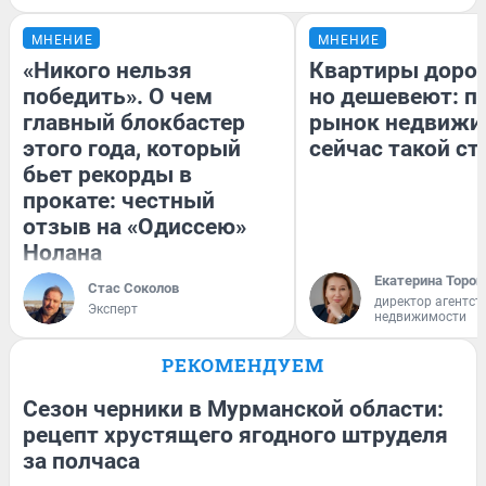
МНЕНИЕ
МНЕНИЕ
«Никого нельзя
Квартиры доро
победить». О чем
но дешевеют: п
главный блокбастер
рынок недвижи
этого года, который
сейчас такой с
бьет рекорды в
прокате: честный
отзыв на «Одиссею»
Нолана
Екатерина Тороп
Стас Соколов
директор агентст
Эксперт
недвижимости
РЕКОМЕНДУЕМ
Сезон черники в Мурманской области:
рецепт хрустящего ягодного штруделя
за полчаса