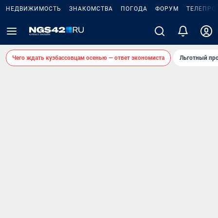
НЕДВИЖИМОСТЬ
ЗНАКОМСТВА
ПОГОДА
ФОРУМ
ТЕЛЕПРО
Чего ждать кузбассовцам осенью — ответ экономиста
Льготный про