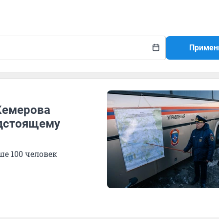
Примен
 Кемерова
едстоящему
ше 100 человек