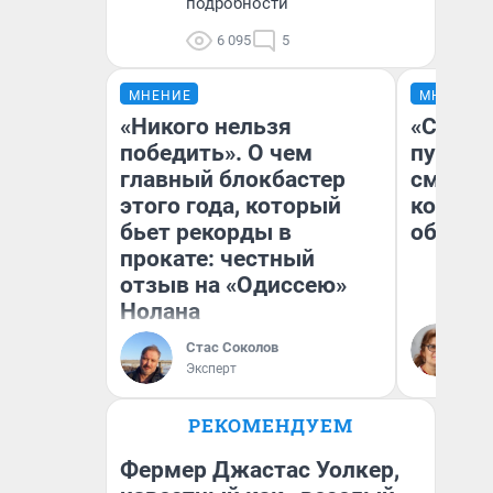
подробности
6 095
5
МНЕНИЕ
МНЕНИЕ
«Никого нельзя
«Спутал
победить». О чем
пургу».
главный блокбастер
смерте
этого года, который
которы
бьет рекорды в
обнару
прокате: честный
отзыв на «Одиссею»
Нолана
Ир
Гл
Стас Соколов
«Р
Эксперт
Во
РЕКОМЕНДУЕМ
Фермер Джастас Уолкер,