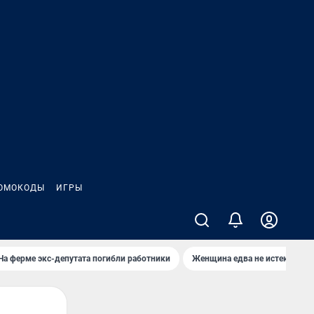
ОМОКОДЫ
ИГРЫ
На ферме экс-депутата погибли работники
Женщина едва не истекла кро