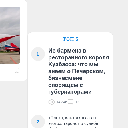
ТОП 5
Из бармена в
1
ресторанного короля
Кузбасса: что мы
знаем о Печерском,
бизнесмене,
спорящем с
губернаторами
14 346
12
«Плохо, как никогда до
2
этого»: таролог о судьбе