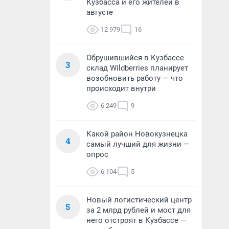
Кузбасса и его жителей в
августе
12 979
16
Обрушившийся в Кузбассе
3
склад Wildberries планирует
возобновить работу — что
происходит внутри
6 249
9
Какой район Новокузнецка
4
самый лучший для жизни —
опрос
6 104
5
Новый логистический центр
5
за 2 млрд рублей и мост для
него отстроят в Кузбассе —