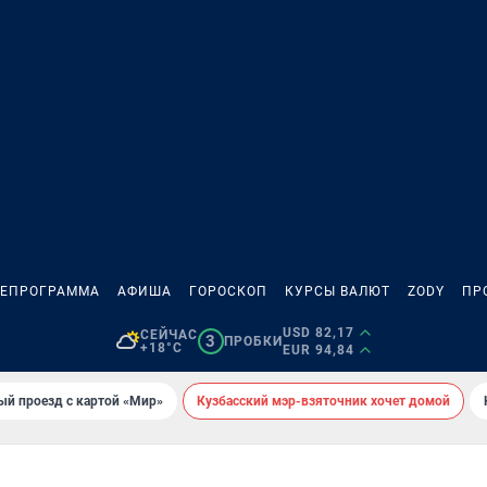
ЛЕПРОГРАММА
АФИША
ГОРОСКОП
КУРСЫ ВАЛЮТ
ZODY
ПР
USD 82,17
СЕЙЧАС
3
ПРОБКИ
+18°C
EUR 94,84
ый проезд с картой «Мир»
Кузбасский мэр-взяточник хочет домой