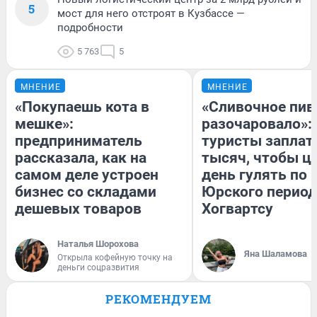
5
мост для него отстроят в Кузбассе —
подробности
5 763
5
МНЕНИЕ
МНЕНИЕ
«Покупаешь кота в
«Сливочное пив
мешке»:
разочаровало»:
предприниматель
туристы заплат
рассказала, как на
тысяч, чтобы ц
самом деле устроен
день гулять по 
бизнес со складами
Юрского период
дешевых товаров
Хогвартсу
Наталья Шорохова
Яна Шаламова
Открыла кофейную точку на
деньги соцразвития
РЕКОМЕНДУЕМ