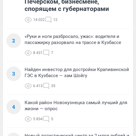
Печерском, бизнесмене,
спорящем с губернаторами
14 022
12
«Руки и ноги разбросало, ужас»: водителя и
2
пассажирку разорвало на трассе в Кузбассе
8 431
7
Найден инвестор для достройки Крапивинской
3
ГЭС в Кузбассе — зам Шойгу
6 413
35
Какой район Новокузнецка самый лучший для
4
жизни — опрос
5 834
5
Новый логистический центр за 2 млрд рублей и