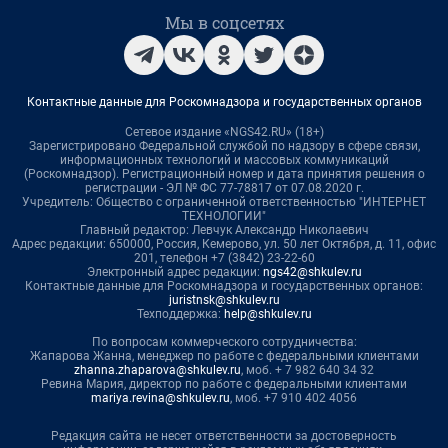
Мы в соцсетях
Контактные данные для Роскомнадзора и государственных органов
Сетевое издание «NGS42.RU» (18+)
Зарегистрировано Федеральной службой по надзору в сфере связи,
информационных технологий и массовых коммуникаций
(Роскомнадзор). Регистрационный номер и дата принятия решения о
регистрации - ЭЛ № ФС 77-78817 от 07.08.2020 г.
Учредитель: Общество с ограниченной ответственностью "ИНТЕРНЕТ
ТЕХНОЛОГИИ"
Главный редактор: Левчук Александр Николаевич
Адрес редакции: 650000, Россия, Кемерово, ул. 50 лет Октября, д. 11, офис
201, телефон +7 (3842) 23-22-60
Электронный адрес редакции:
ngs42@shkulev.ru
Контактные данные для Роскомнадзора и государственных органов:
juristnsk@shkulev.ru
Техподдержка:
help@shkulev.ru
По вопросам коммерческого сотрудничества:
Жапарова Жанна, менеджер по работе с федеральными клиентами
zhanna.zhaparova@shkulev.ru
, моб. + 7 982 640 34 32
Ревина Мария, директор по работе с федеральными клиентами
mariya.revina@shkulev.ru
, моб. +7 910 402 4056
Редакция сайта не несет ответственности за достоверность