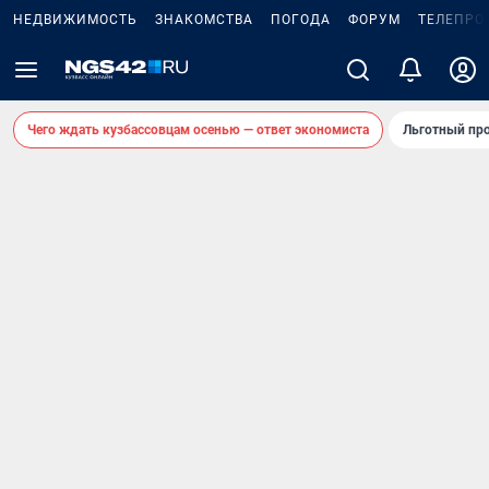
НЕДВИЖИМОСТЬ
ЗНАКОМСТВА
ПОГОДА
ФОРУМ
ТЕЛЕПРО
Чего ждать кузбассовцам осенью — ответ экономиста
Льготный про