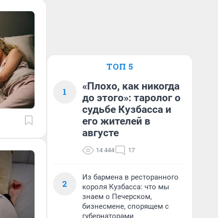
ТОП 5
«Плохо, как никогда
1
до этого»: таролог о
судьбе Кузбасса и
его жителей в
августе
14 444
17
Из бармена в ресторанного
2
короля Кузбасса: что мы
знаем о Печерском,
бизнесмене, спорящем с
губернаторами