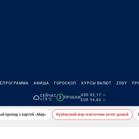
ЛЕПРОГРАММА
АФИША
ГОРОСКОП
КУРСЫ ВАЛЮТ
ZODY
ПР
USD 82,17
СЕЙЧАС
3
ПРОБКИ
+19°C
EUR 94,84
ый проезд с картой «Мир»
Кузбасский мэр-взяточник хочет домой