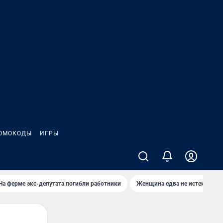
ОМОКОДЫ
ИГРЫ
На ферме экс-депутата погибли работники
Женщина едва не истекла кро