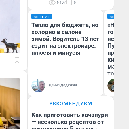
6 107
5
МНЕНИЕ
МНЕНИЕ
Тепло для бюджета, но
«Нет н
холодно в салоне
городов
зимой. Водитель 13 лет
недофи
ездит на электрокаре:
Путеше
плюсы и минусы
проеха
киломе
машине
того
Денис Дедюхин
Ек
РЕКОМЕНДУЕМ
Как приготовить хачапури
— несколько рецептов от
жительницы Барнаула