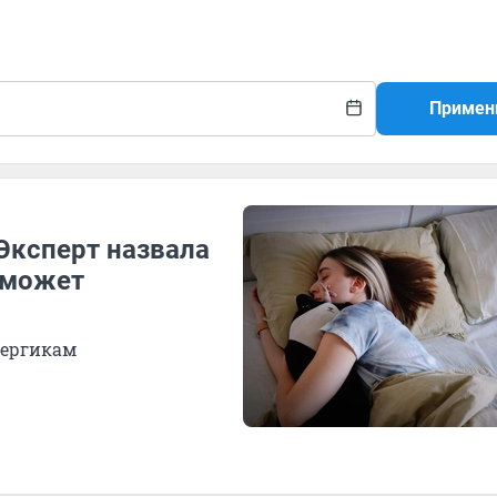
Примен
Эксперт назвала
оможет
лергикам