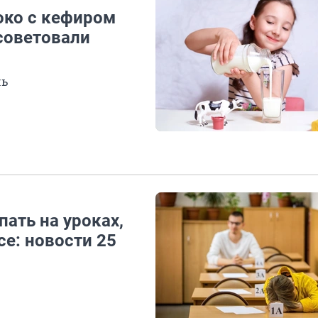
око с кефиром
 советовали
чь
ать на уроках,
се: новости 25