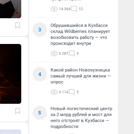
14 364
12
Обрушившийся в Кузбассе
3
склад Wildberries планирует
возобновить работу — что
происходит внутри
6 287
9
Какой район Новокузнецка
4
самый лучший для жизни —
опрос
6 114
5
Новый логистический центр
5
за 2 млрд рублей и мост для
него отстроят в Кузбассе —
подробности