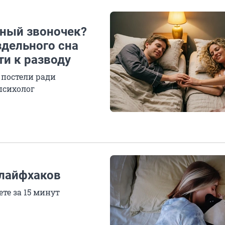
жный звоночек?
дельного сна
ти к разводу
 постели ради
психолог
 лайфхаков
те за 15 минут