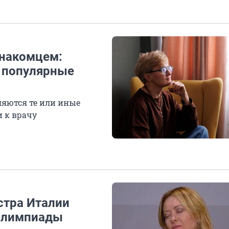
знакомцем:
 популярные
ляются те или иные
и к врачу
стра Италии
Олимпиады