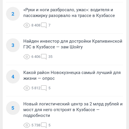
«Руки и ноги разбросало, ужас»: водителя и
2
пассажирку разорвало на трассе в Кузбассе
8 408
7
Найден инвестор для достройки Крапивинской
3
ГЭС в Кузбассе — зам Шойгу
6 406
35
Какой район Новокузнецка самый лучший для
4
жизни — опрос
5 812
5
Новый логистический центр за 2 млрд рублей и
5
мост для него отстроят в Кузбассе —
подробности
5 738
5