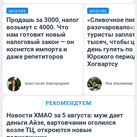
МНЕНИЕ
МНЕНИЕ
Продашь за 3000, налог
«Сливочное пив
возьмут с 4000. Что
разочаровало»:
нам готовит новый
туристы заплат
налоговый закон — он
тысяч, чтобы ц
коснется импорта и
день гулять по 
даже репетиторов
Юрского период
Хогвартсу
Анастасия Завгородняя
Яна Шаламова
РЕКОМЕНДУЕМ
Новости ХМАО за 5 августа: муж дает
деньги Айзе, вартовчанин оголился
возле ТЦ, откроются новые