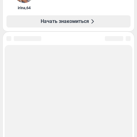
irina
,
64
Начать знакомиться