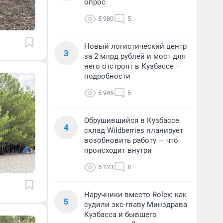
опрос
5 980
5
Новый логистический центр
3
за 2 млрд рублей и мост для
него отстроят в Кузбассе —
подробности
5 945
5
Обрушившийся в Кузбассе
4
склад Wildberries планирует
возобновить работу — что
происходит внутри
5 123
8
Наручники вместо Rolex: как
5
судили экс-главу Минздрава
Кузбасса и бывшего