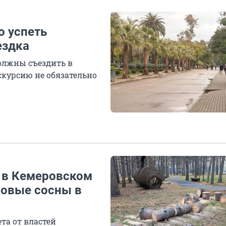
о успеть
ездка
олжны съездить в
скурсию не обязательно
: в Кемеровском
ровые сосны в
та от властей