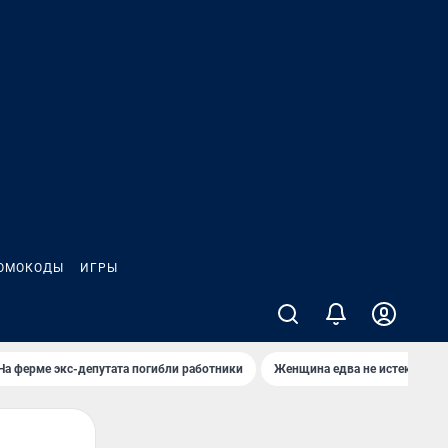
ОМОКОДЫ
ИГРЫ
На ферме экс-депутата погибли работники
Женщина едва не истекла кро