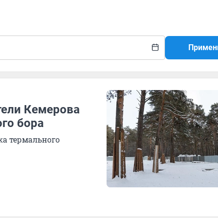
Примен
тели Кемерова
ого бора
ка термального