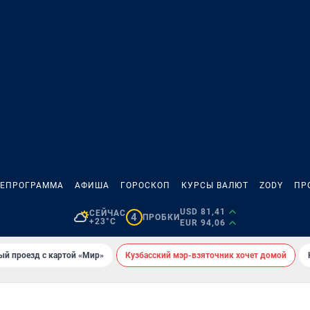
ЛЕПРОГРАММА
АФИША
ГОРОСКОП
КУРСЫ ВАЛЮТ
ZODY
ПР
USD 81,41
СЕЙЧАС
4
ПРОБКИ
+23°C
EUR 94,06
ый проезд с картой «Мир»
Кузбасский мэр-взяточник хочет домой