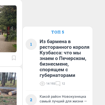
ТОП 5
Из бармена в
1
ресторанного короля
Кузбасса: что мы
знаем о Печерском,
бизнесмене,
спорящем с
губернаторами
14 193
12
Какой район Новокузнецка
2
самый лучший для жизни —