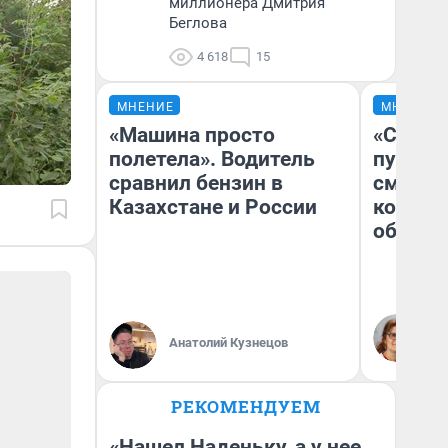
миллионера Дмитрия
Беглова
4 618
15
МНЕНИЕ
МНЕНИЕ
«Машина просто
«Спутал
полетела». Водитель
пургу».
сравнил бензин в
смерте
Казахстане и России
которы
обнару
Ир
Гл
Анатолий Кузнецов
«Р
Во
РЕКОМЕНДУЕМ
«Нашел Наденьку, а у нее