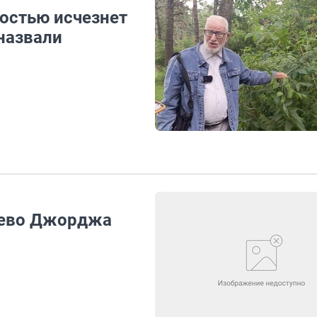
остью исчезнет
назвали
рево Джорджа