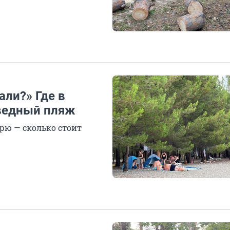
али?» Где в
ведный пляж
рю — сколько стоит