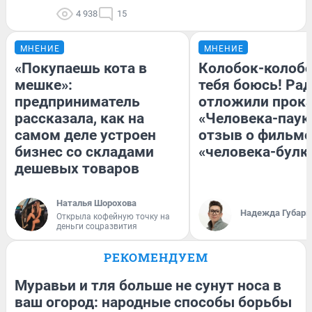
4 938
15
МНЕНИЕ
МНЕНИЕ
«Покупаешь кота в
Колобок-колобо
мешке»:
тебя боюсь! Рад
предприниматель
отложили прок
рассказала, как на
«Человека-паук
самом деле устроен
отзыв о фильме
бизнес со складами
«человека-булк
дешевых товаров
Наталья Шорохова
Надежда Губарь
Открыла кофейную точку на
деньги соцразвития
РЕКОМЕНДУЕМ
Муравьи и тля больше не сунут носа в
ваш огород: народные способы борьбы