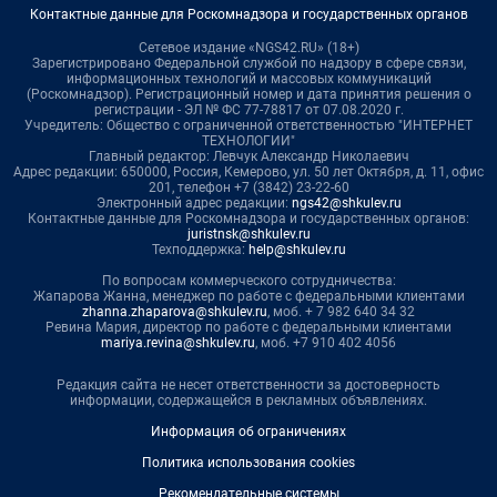
Контактные данные для Роскомнадзора и государственных органов
Сетевое издание «NGS42.RU» (18+)
Зарегистрировано Федеральной службой по надзору в сфере связи,
информационных технологий и массовых коммуникаций
(Роскомнадзор). Регистрационный номер и дата принятия решения о
регистрации - ЭЛ № ФС 77-78817 от 07.08.2020 г.
Учредитель: Общество с ограниченной ответственностью "ИНТЕРНЕТ
ТЕХНОЛОГИИ"
Главный редактор: Левчук Александр Николаевич
Адрес редакции: 650000, Россия, Кемерово, ул. 50 лет Октября, д. 11, офис
201, телефон +7 (3842) 23-22-60
Электронный адрес редакции:
ngs42@shkulev.ru
Контактные данные для Роскомнадзора и государственных органов:
juristnsk@shkulev.ru
Техподдержка:
help@shkulev.ru
По вопросам коммерческого сотрудничества:
Жапарова Жанна, менеджер по работе с федеральными клиентами
zhanna.zhaparova@shkulev.ru
, моб. + 7 982 640 34 32
Ревина Мария, директор по работе с федеральными клиентами
mariya.revina@shkulev.ru
, моб. +7 910 402 4056
Редакция сайта не несет ответственности за достоверность
информации, содержащейся в рекламных объявлениях.
Информация об ограничениях
Политика использования cookies
Рекомендательные системы