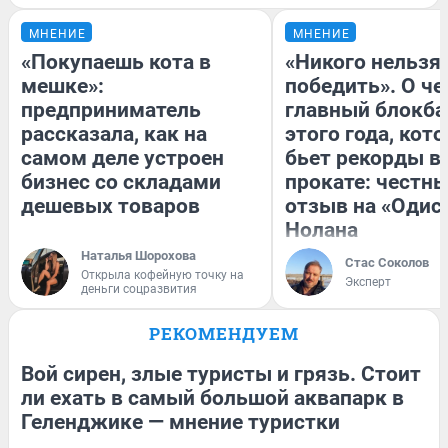
МНЕНИЕ
МНЕНИЕ
«Покупаешь кота в
«Никого нельзя
мешке»:
победить». О ч
предприниматель
главный блокба
рассказала, как на
этого года, кот
самом деле устроен
бьет рекорды в
бизнес со складами
прокате: честн
дешевых товаров
отзыв на «Одис
Нолана
Наталья Шорохова
Стас Соколов
Открыла кофейную точку на
Эксперт
деньги соцразвития
РЕКОМЕНДУЕМ
Вой сирен, злые туристы и грязь. Стоит
ли ехать в самый большой аквапарк в
Геленджике — мнение туристки