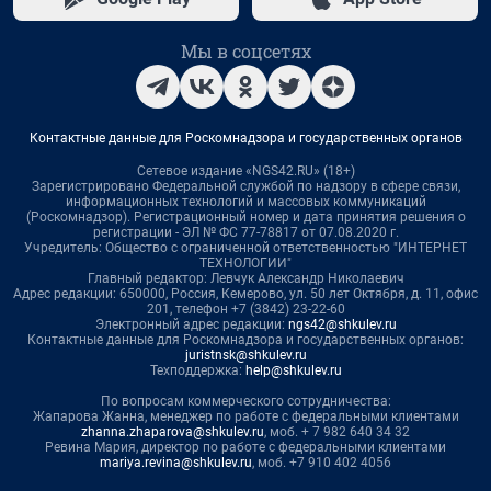
Мы в соцсетях
Контактные данные для Роскомнадзора и государственных органов
Сетевое издание «NGS42.RU» (18+)
Зарегистрировано Федеральной службой по надзору в сфере связи,
информационных технологий и массовых коммуникаций
(Роскомнадзор). Регистрационный номер и дата принятия решения о
регистрации - ЭЛ № ФС 77-78817 от 07.08.2020 г.
Учредитель: Общество с ограниченной ответственностью "ИНТЕРНЕТ
ТЕХНОЛОГИИ"
Главный редактор: Левчук Александр Николаевич
Адрес редакции: 650000, Россия, Кемерово, ул. 50 лет Октября, д. 11, офис
201, телефон +7 (3842) 23-22-60
Электронный адрес редакции:
ngs42@shkulev.ru
Контактные данные для Роскомнадзора и государственных органов:
juristnsk@shkulev.ru
Техподдержка:
help@shkulev.ru
По вопросам коммерческого сотрудничества:
Жапарова Жанна, менеджер по работе с федеральными клиентами
zhanna.zhaparova@shkulev.ru
, моб. + 7 982 640 34 32
Ревина Мария, директор по работе с федеральными клиентами
mariya.revina@shkulev.ru
, моб. +7 910 402 4056