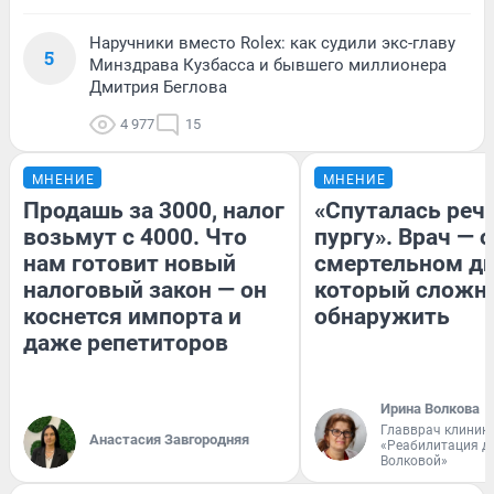
Наручники вместо Rolex: как судили экс-главу
5
Минздрава Кузбасса и бывшего миллионера
Дмитрия Беглова
4 977
15
МНЕНИЕ
МНЕНИЕ
Продашь за 3000, налог
«Спуталась речь
возьмут с 4000. Что
пургу». Врач — о
нам готовит новый
смертельном ди
налоговый закон — он
который сложн
коснется импорта и
обнаружить
даже репетиторов
Ирина Волкова
Главврач клиник
Анастасия Завгородняя
«Реабилитация д
Волковой»