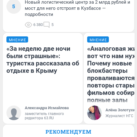
Новый логистический центр за 2 млрд рублей и
5
мост для него отстроят в Кузбассе —
подробности
6 380
5
МНЕНИЕ
МНЕНИЕ
«За неделю две ночи
«Аналоговая жи
были страшные»:
вот что нам нуж
туристка рассказала об
Почему новые
отдыхе в Крыму
блокбастеры
проваливаются,
повторы стары
фильмов собир
полные залы
Александра Исмайлова
Алёна Золотухи
заместитель главного
Журналист НГС
редактора 63.RU
РЕКОМЕНДУЕМ