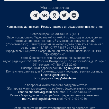
Мы в соцсетях
Контактные данные для Роскомнадзора и государственных органов
Сетевое издание «NGS42.RU» (18+)
Зарегистрировано Федеральной службой по надзору в сфере связи,
информационных технологий и массовых коммуникаций
(Роскомнадзор). Регистрационный номер и дата принятия решения о
регистрации - ЭЛ № ФС 77-78817 от 07.08.2020 г.
Учредитель: Общество с ограниченной ответственностью "ИНТЕРНЕТ
ТЕХНОЛОГИИ"
Главный редактор: Левчук Александр Николаевич
Адрес редакции: 650000, Россия, Кемерово, ул. 50 лет Октября, д. 11, офис
201, телефон +7 (3842) 23-22-60
Электронный адрес редакции:
ngs42@shkulev.ru
Контактные данные для Роскомнадзора и государственных органов:
juristnsk@shkulev.ru
Техподдержка:
help@shkulev.ru
По вопросам коммерческого сотрудничества:
Жапарова Жанна, менеджер по работе с федеральными клиентами
zhanna.zhaparova@shkulev.ru
, моб. + 7 982 640 34 32
Ревина Мария, директор по работе с федеральными клиентами
mariya.revina@shkulev.ru
, моб. +7 910 402 4056
Редакция сайта не несет ответственности за достоверность