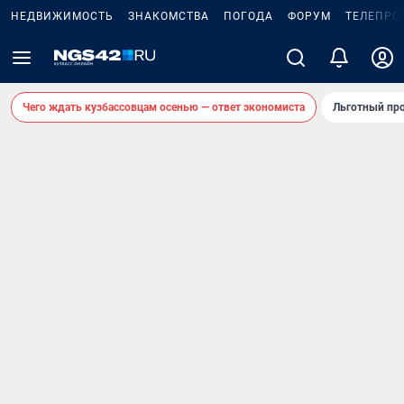
НЕДВИЖИМОСТЬ
ЗНАКОМСТВА
ПОГОДА
ФОРУМ
ТЕЛЕПРО
Чего ждать кузбассовцам осенью — ответ экономиста
Льготный про