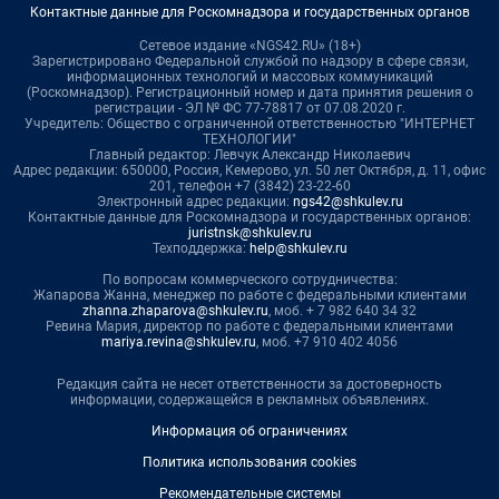
Контактные данные для Роскомнадзора и государственных органов
Сетевое издание «NGS42.RU» (18+)
Зарегистрировано Федеральной службой по надзору в сфере связи,
информационных технологий и массовых коммуникаций
(Роскомнадзор). Регистрационный номер и дата принятия решения о
регистрации - ЭЛ № ФС 77-78817 от 07.08.2020 г.
Учредитель: Общество с ограниченной ответственностью "ИНТЕРНЕТ
ТЕХНОЛОГИИ"
Главный редактор: Левчук Александр Николаевич
Адрес редакции: 650000, Россия, Кемерово, ул. 50 лет Октября, д. 11, офис
201, телефон +7 (3842) 23-22-60
Электронный адрес редакции:
ngs42@shkulev.ru
Контактные данные для Роскомнадзора и государственных органов:
juristnsk@shkulev.ru
Техподдержка:
help@shkulev.ru
По вопросам коммерческого сотрудничества:
Жапарова Жанна, менеджер по работе с федеральными клиентами
zhanna.zhaparova@shkulev.ru
, моб. + 7 982 640 34 32
Ревина Мария, директор по работе с федеральными клиентами
mariya.revina@shkulev.ru
, моб. +7 910 402 4056
Редакция сайта не несет ответственности за достоверность
информации, содержащейся в рекламных объявлениях.
Информация об ограничениях
Политика использования cookies
Рекомендательные системы