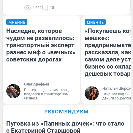
4 622
15
МНЕНИЕ
МНЕНИЕ
Наследие, которое
«Покупаешь кот
чудом не развалилось:
мешке»:
транспортный эксперт
предпринимате
разнес миф о «вечных»
рассказала, как
советских дорогах
самом деле уст
бизнес со скла
дешевых товар
Олег Арефьев
Наталья Шорохо
Блогер, предприниматель,
владелец в транспортном
Открыла кофейну
бизнесе
деньги соцразви
РЕКОМЕНДУЕМ
Пуговка из «Папиных дочек»: что стало
с Екатериной Старшовой