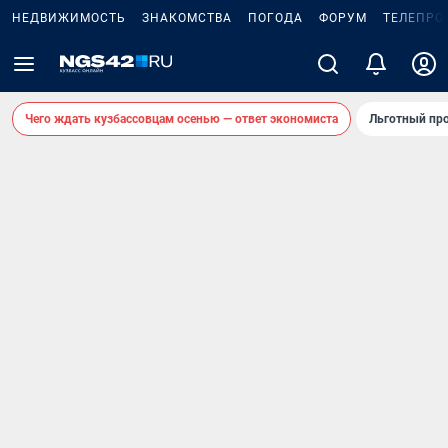
НЕДВИЖИМОСТЬ
ЗНАКОМСТВА
ПОГОДА
ФОРУМ
ТЕЛЕПРО
Чего ждать кузбассовцам осенью — ответ экономиста
Льготный про