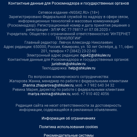
Контактные данные для Роскомнадзора и государственных органов
Сетевое издание «NGS42.RU» (18+)
Зарегистрировано Федеральной службой по надзору в сфере связи,
информационных технологий и массовых коммуникаций
(Роскомнадзор). Регистрационный номер и дата принятия решения о
регистрации - ЭЛ № ФС 77-78817 от 07.08.2020 г.
Учредитель: Общество с ограниченной ответственностью "ИНТЕРНЕТ
ТЕХНОЛОГИИ"
Главный редактор: Левчук Александр Николаевич
Адрес редакции: 650000, Россия, Кемерово, ул. 50 лет Октября, д. 11, офис
201, телефон +7 (3842) 23-22-60
Электронный адрес редакции:
ngs42@shkulev.ru
Контактные данные для Роскомнадзора и государственных органов:
juristnsk@shkulev.ru
Техподдержка:
help@shkulev.ru
По вопросам коммерческого сотрудничества:
Жапарова Жанна, менеджер по работе с федеральными клиентами
zhanna.zhaparova@shkulev.ru
, моб. + 7 982 640 34 32
Ревина Мария, директор по работе с федеральными клиентами
mariya.revina@shkulev.ru
, моб. +7 910 402 4056
Редакция сайта не несет ответственности за достоверность
информации, содержащейся в рекламных объявлениях.
Информация об ограничениях
Политика использования cookies
Рекомендательные системы