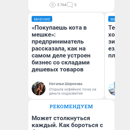
5 764
5
МНЕНИЕ
МНЕНИЕ
«Покупаешь кота в
Тепло 
мешке»:
холодн
предприниматель
зимой.
рассказала, как на
ездит н
самом деле устроен
плюсы 
бизнес со складами
дешевых товаров
Наталья Шорохова
Д
Открыла кофейную точку на
деньги соцразвития
РЕКОМЕНДУЕМ
Может столкнуться
каждый. Как бороться с