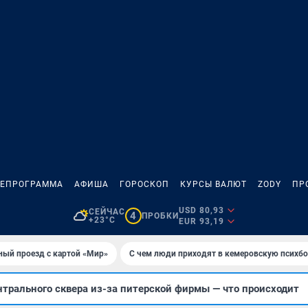
ЛЕПРОГРАММА
АФИША
ГОРОСКОП
КУРСЫ ВАЛЮТ
ZODY
ПР
USD 80,93
СЕЙЧАС
4
ПРОБКИ
+23°C
EUR 93,19
ный проезд с картой «Мир»
С чем люди приходят в кемеровскую психб
нтрального сквера из-за питерской фирмы — что происходит