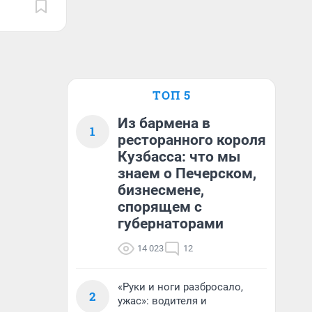
ТОП 5
Из бармена в
1
ресторанного короля
Кузбасса: что мы
знаем о Печерском,
бизнесмене,
спорящем с
губернаторами
14 023
12
«Руки и ноги разбросало,
2
ужас»: водителя и