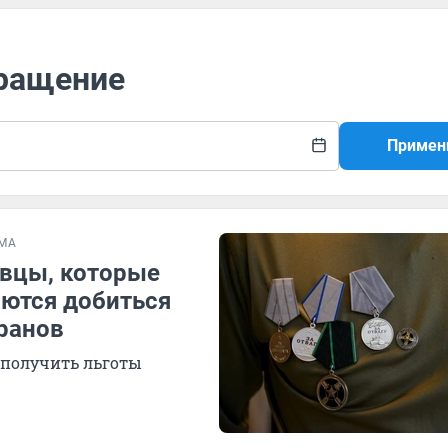
бращение
Примен
МА
овцы, которые
аются добиться
еранов
 получить льготы