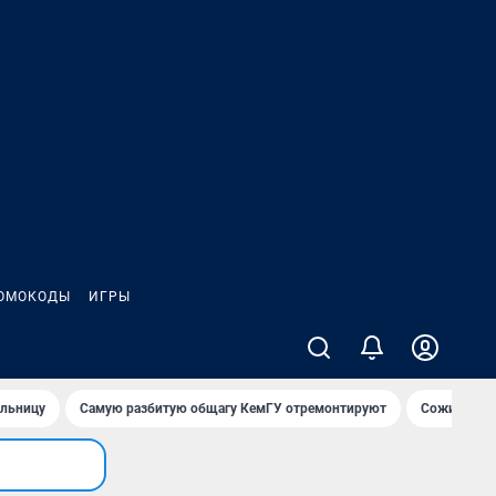
ОМОКОДЫ
ИГРЫ
ольницу
Самую разбитую общагу КемГУ отремонтируют
Сожительни