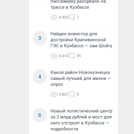
пассажирку разорвало на
трассе в Кузбассе
8 433
7
Найден инвестор для
3
достройки Крапивинской
ГЭС в Кузбассе — зам Шойгу
6 414
35
Какой район Новокузнецка
4
самый лучший для жизни —
опрос
5 837
5
Новый логистический центр
5
за 2 млрд рублей и мост для
него отстроят в Кузбассе —
подробности