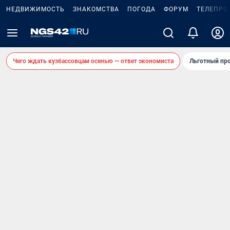
НЕДВИЖИМОСТЬ
ЗНАКОМСТВА
ПОГОДА
ФОРУМ
ТЕЛЕПРО
Чего ждать кузбассовцам осенью — ответ экономиста
Льготный про