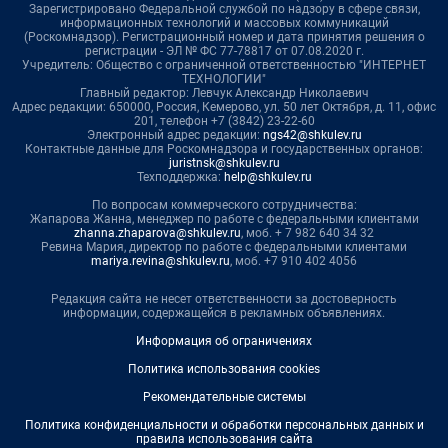
Зарегистрировано Федеральной службой по надзору в сфере связи,
информационных технологий и массовых коммуникаций
(Роскомнадзор). Регистрационный номер и дата принятия решения о
регистрации - ЭЛ № ФС 77-78817 от 07.08.2020 г.
Учредитель: Общество с ограниченной ответственностью "ИНТЕРНЕТ
ТЕХНОЛОГИИ"
Главный редактор: Левчук Александр Николаевич
Адрес редакции: 650000, Россия, Кемерово, ул. 50 лет Октября, д. 11, офис
201, телефон +7 (3842) 23-22-60
Электронный адрес редакции:
ngs42@shkulev.ru
Контактные данные для Роскомнадзора и государственных органов:
juristnsk@shkulev.ru
Техподдержка:
help@shkulev.ru
По вопросам коммерческого сотрудничества:
Жапарова Жанна, менеджер по работе с федеральными клиентами
zhanna.zhaparova@shkulev.ru
, моб. + 7 982 640 34 32
Ревина Мария, директор по работе с федеральными клиентами
mariya.revina@shkulev.ru
, моб. +7 910 402 4056
Редакция сайта не несет ответственности за достоверность
информации, содержащейся в рекламных объявлениях.
Информация об ограничениях
Политика использования cookies
Рекомендательные системы
Политика конфиденциальности и обработки персональных данных и
правила использования сайта