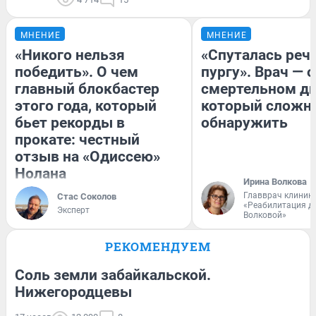
МНЕНИЕ
МНЕНИЕ
«Никого нельзя
«Спуталась речь
победить». О чем
пургу». Врач — о
главный блокбастер
смертельном ди
этого года, который
который сложн
бьет рекорды в
обнаружить
прокате: честный
отзыв на «Одиссею»
Нолана
Ирина Волкова
Главврач клиник
Стас Соколов
«Реабилитация д
Эксперт
Волковой»
РЕКОМЕНДУЕМ
Соль земли забайкальской.
Нижегородцевы