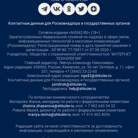
Контактные данные для Роскомнадзора и государственных органов
Сетевое издание «NGS42.RU» (18+)
Зарегистрировано Федеральной службой по надзору в сфере связи,
информационных технологий и массовых коммуникаций
(Роскомнадзор). Регистрационный номер и дата принятия решения о
регистрации - ЭЛ № ФС 77-78817 от 07.08.2020 г.
Учредитель: Общество с ограниченной ответственностью "ИНТЕРНЕТ
ТЕХНОЛОГИИ"
Главный редактор: Левчук Александр Николаевич
Адрес редакции: 650000, Россия, Кемерово, ул. 50 лет Октября, д. 11, офис
201, телефон +7 (3842) 23-22-60
Электронный адрес редакции:
ngs42@shkulev.ru
Контактные данные для Роскомнадзора и государственных органов:
juristnsk@shkulev.ru
Техподдержка:
help@shkulev.ru
По вопросам коммерческого сотрудничества:
Жапарова Жанна, менеджер по работе с федеральными клиентами
zhanna.zhaparova@shkulev.ru
, моб. + 7 982 640 34 32
Ревина Мария, директор по работе с федеральными клиентами
mariya.revina@shkulev.ru
, моб. +7 910 402 4056
Редакция сайта не несет ответственности за достоверность
информации, содержащейся в рекламных объявлениях.