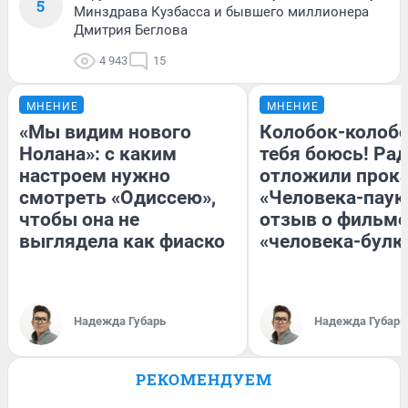
5
Минздрава Кузбасса и бывшего миллионера
Дмитрия Беглова
4 943
15
МНЕНИЕ
МНЕНИЕ
«Мы видим нового
Колобок-колобо
Нолана»: с каким
тебя боюсь! Рад
настроем нужно
отложили прок
смотреть «Одиссею»,
«Человека-паук
чтобы она не
отзыв о фильме
выглядела как фиаско
«человека-булк
Надежда Губарь
Надежда Губарь
РЕКОМЕНДУЕМ