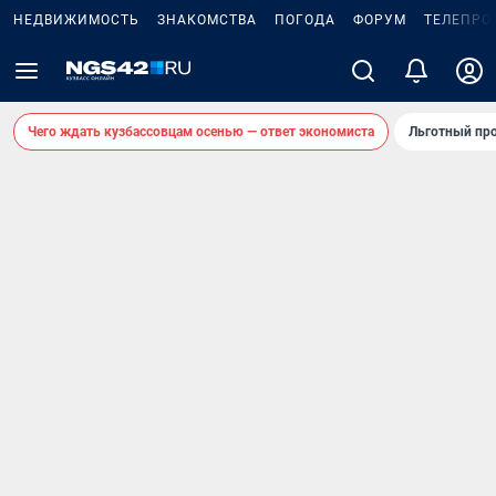
НЕДВИЖИМОСТЬ
ЗНАКОМСТВА
ПОГОДА
ФОРУМ
ТЕЛЕПРО
Чего ждать кузбассовцам осенью — ответ экономиста
Льготный про