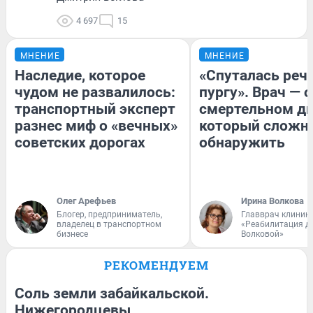
4 697
15
МНЕНИЕ
МНЕНИЕ
Наследие, которое
«Спуталась речь
чудом не развалилось:
пургу». Врач — о
транспортный эксперт
смертельном ди
разнес миф о «вечных»
который сложн
советских дорогах
обнаружить
Олег Арефьев
Ирина Волкова
Блогер, предприниматель,
Главврач клиник
владелец в транспортном
«Реабилитация д
бизнесе
Волковой»
РЕКОМЕНДУЕМ
Соль земли забайкальской.
Нижегородцевы