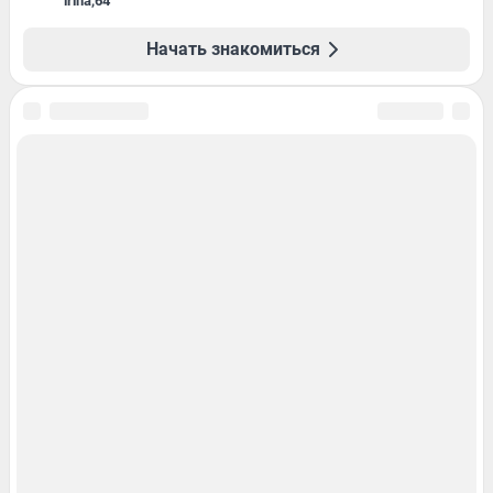
irina
,
64
Начать знакомиться