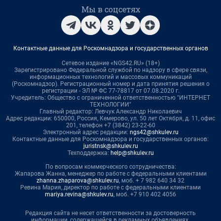
Мы в соцсетях
Контактные данные для Роскомнадзора и государственных органов
Сетевое издание «NGS42.RU» (18+)
Зарегистрировано Федеральной службой по надзору в сфере связи,
информационных технологий и массовых коммуникаций
(Роскомнадзор). Регистрационный номер и дата принятия решения о
регистрации - ЭЛ № ФС 77-78817 от 07.08.2020 г.
Учредитель: Общество с ограниченной ответственностью "ИНТЕРНЕТ
ТЕХНОЛОГИИ"
Главный редактор: Левчук Александр Николаевич
Адрес редакции: 650000, Россия, Кемерово, ул. 50 лет Октября, д. 11, офис
201, телефон +7 (3842) 23-22-60
Электронный адрес редакции:
ngs42@shkulev.ru
Контактные данные для Роскомнадзора и государственных органов:
juristnsk@shkulev.ru
Техподдержка:
help@shkulev.ru
По вопросам коммерческого сотрудничества:
Жапарова Жанна, менеджер по работе с федеральными клиентами
zhanna.zhaparova@shkulev.ru
, моб. + 7 982 640 34 32
Ревина Мария, директор по работе с федеральными клиентами
mariya.revina@shkulev.ru
, моб. +7 910 402 4056
Редакция сайта не несет ответственности за достоверность
информации, содержащейся в рекламных объявлениях.