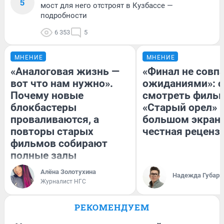
5
мост для него отстроят в Кузбассе —
подробности
6 353
5
МНЕНИЕ
МНЕНИЕ
«Аналоговая жизнь —
«Финал не совпа
вот что нам нужно».
ожиданиями»: с
Почему новые
смотреть филь
блокбастеры
«Старый орел» 
проваливаются, а
большом экран
повторы старых
честная реценз
фильмов собирают
полные залы
Алёна Золотухина
Надежда Губарь
Журналист НГС
РЕКОМЕНДУЕМ