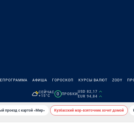
ЛЕПРОГРАММА
АФИША
ГОРОСКОП
КУРСЫ ВАЛЮТ
ZODY
ПР
USD 82,17
СЕЙЧАС
0
ПРОБКИ
+15°C
EUR 94,84
ый проезд с картой «Мир»
Кузбасский мэр-взяточник хочет домой