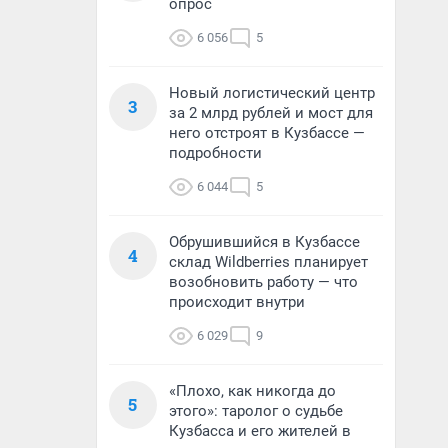
опрос
6 056
5
Новый логистический центр
3
за 2 млрд рублей и мост для
него отстроят в Кузбассе —
подробности
6 044
5
Обрушившийся в Кузбассе
4
склад Wildberries планирует
возобновить работу — что
происходит внутри
6 029
9
«Плохо, как никогда до
5
этого»: таролог о судьбе
Кузбасса и его жителей в