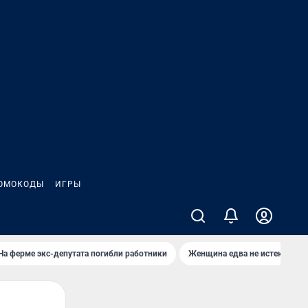
ОМОКОДЫ
ИГРЫ
На ферме экс-депутата погибли работники
Женщина едва не истекла кро