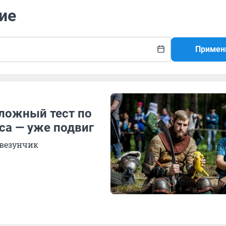
ие
Примен
сложный тест по
оса — уже подвиг
 везунчик