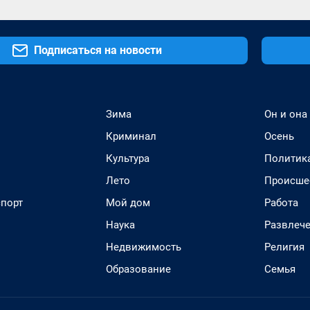
Подписаться на новости
Зима
Он и она
Криминал
Осень
Культура
Политик
Лето
Происше
спорт
Мой дом
Работа
Наука
Развлеч
Недвижимость
Религия
Образование
Семья