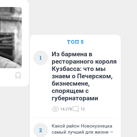
ТОП 5
Из бармена в
1
ресторанного короля
Кузбасса: что мы
знаем о Печерском,
бизнесмене,
спорящем с
губернаторами
14 278
12
Какой район Новокузнецка
2
самый лучший для жизни —