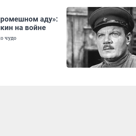
И
кромешном аду»:
кин на войне
ко чудо