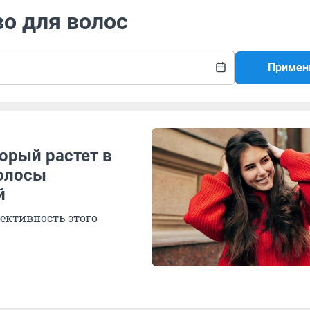
во для волос
Примен
торый растет в
волосы
й
ективность этого