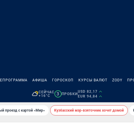
ЛЕПРОГРАММА
АФИША
ГОРОСКОП
КУРСЫ ВАЛЮТ
ZODY
ПР
USD 82,17
СЕЙЧАС
3
ПРОБКИ
+16°C
EUR 94,84
ый проезд с картой «Мир»
Кузбасский мэр-взяточник хочет домой