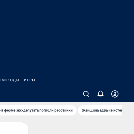
ОМОКОДЫ
ИГРЫ
На ферме экс-депутата погибли работники
Женщина едва не истекла кро