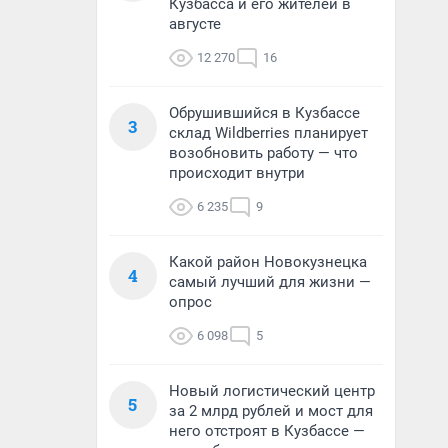
Кузбасса и его жителей в
августе
12 270
16
Обрушившийся в Кузбассе
3
склад Wildberries планирует
возобновить работу — что
происходит внутри
6 235
9
Какой район Новокузнецка
4
самый лучший для жизни —
опрос
6 098
5
Новый логистический центр
5
за 2 млрд рублей и мост для
него отстроят в Кузбассе —