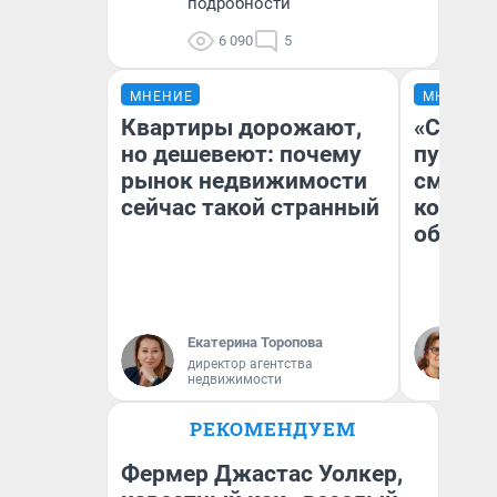
подробности
6 090
5
МНЕНИЕ
МНЕНИЕ
Квартиры дорожают,
«Спутал
но дешевеют: почему
пургу».
рынок недвижимости
смерте
сейчас такой странный
которы
обнару
Ир
Екатерина Торопова
Гл
директор агентства
«Р
недвижимости
Во
РЕКОМЕНДУЕМ
Фермер Джастас Уолкер,