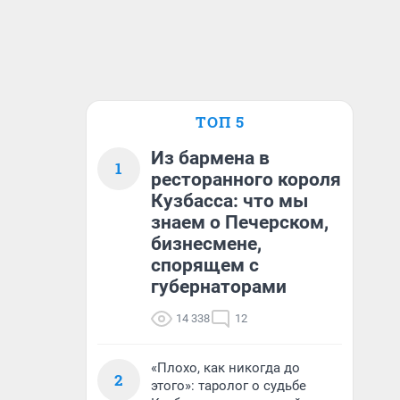
ТОП 5
Из бармена в
1
ресторанного короля
Кузбасса: что мы
знаем о Печерском,
бизнесмене,
спорящем с
губернаторами
14 338
12
«Плохо, как никогда до
2
этого»: таролог о судьбе