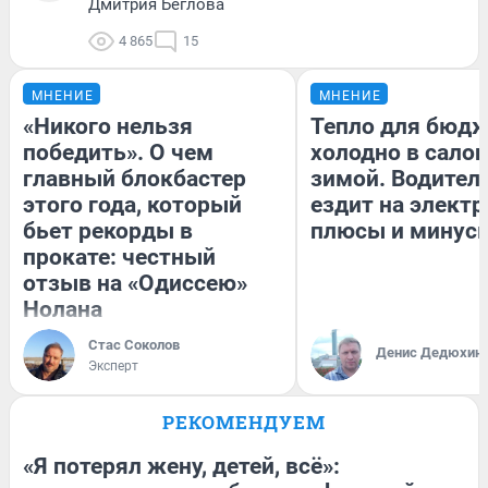
Дмитрия Беглова
4 865
15
МНЕНИЕ
МНЕНИЕ
«Никого нельзя
Тепло для бюдж
победить». О чем
холодно в сало
главный блокбастер
зимой. Водитель
этого года, который
ездит на электр
бьет рекорды в
плюсы и минус
прокате: честный
отзыв на «Одиссею»
Нолана
Стас Соколов
Денис Дедюхин
Эксперт
РЕКОМЕНДУЕМ
«Я потерял жену, детей, всё»: