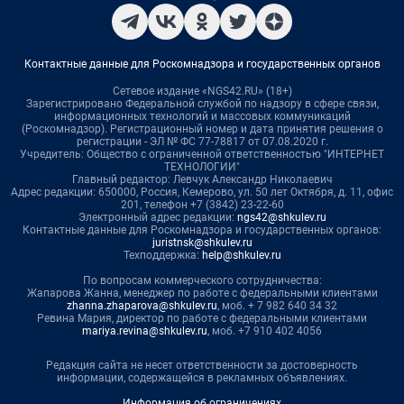
Контактные данные для Роскомнадзора и государственных органов
Сетевое издание «NGS42.RU» (18+)
Зарегистрировано Федеральной службой по надзору в сфере связи,
информационных технологий и массовых коммуникаций
(Роскомнадзор). Регистрационный номер и дата принятия решения о
регистрации - ЭЛ № ФС 77-78817 от 07.08.2020 г.
Учредитель: Общество с ограниченной ответственностью "ИНТЕРНЕТ
ТЕХНОЛОГИИ"
Главный редактор: Левчук Александр Николаевич
Адрес редакции: 650000, Россия, Кемерово, ул. 50 лет Октября, д. 11, офис
201, телефон +7 (3842) 23-22-60
Электронный адрес редакции:
ngs42@shkulev.ru
Контактные данные для Роскомнадзора и государственных органов:
juristnsk@shkulev.ru
Техподдержка:
help@shkulev.ru
По вопросам коммерческого сотрудничества:
Жапарова Жанна, менеджер по работе с федеральными клиентами
zhanna.zhaparova@shkulev.ru
, моб. + 7 982 640 34 32
Ревина Мария, директор по работе с федеральными клиентами
mariya.revina@shkulev.ru
, моб. +7 910 402 4056
Редакция сайта не несет ответственности за достоверность
информации, содержащейся в рекламных объявлениях.
Информация об ограничениях