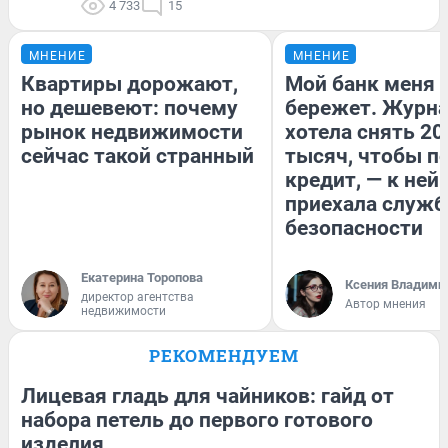
4 733
15
МНЕНИЕ
МНЕНИЕ
Квартиры дорожают,
Мой банк меня
но дешевеют: почему
бережет. Журн
рынок недвижимости
хотела снять 20
сейчас такой странный
тысяч, чтобы п
кредит, — к ней
приехала служб
безопасности
Екатерина Торопова
Ксения Владими
директор агентства
Автор мнения
недвижимости
РЕКОМЕНДУЕМ
Лицевая гладь для чайников: гайд от
набора петель до первого готового
изделия