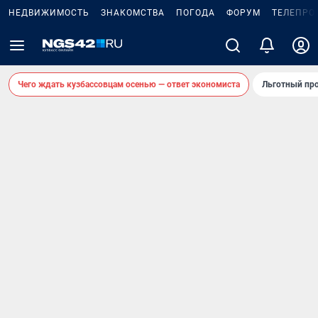
НЕДВИЖИМОСТЬ
ЗНАКОМСТВА
ПОГОДА
ФОРУМ
ТЕЛЕПРО
Чего ждать кузбассовцам осенью — ответ экономиста
Льготный про