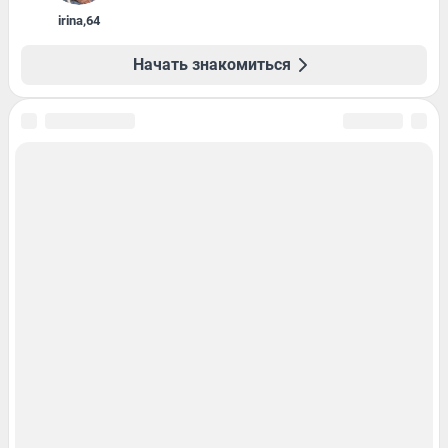
irina
,
64
Начать знакомиться