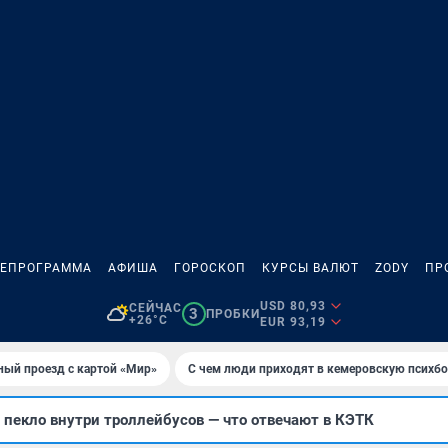
ЛЕПРОГРАММА
АФИША
ГОРОСКОП
КУРСЫ ВАЛЮТ
ZODY
ПР
USD 80,93
СЕЙЧАС
3
ПРОБКИ
+26°C
EUR 93,19
ный проезд с картой «Мир»
С чем люди приходят в кемеровскую психб
пекло внутри троллейбусов — что отвечают в КЭТК