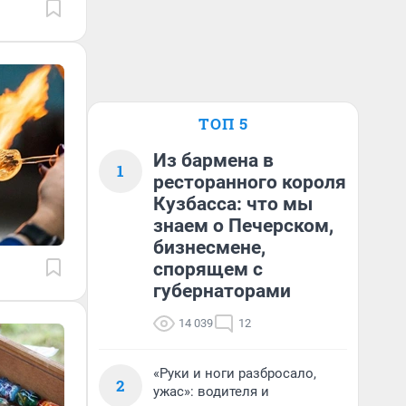
ТОП 5
Из бармена в
1
ресторанного короля
Кузбасса: что мы
знаем о Печерском,
бизнесмене,
спорящем с
губернаторами
14 039
12
«Руки и ноги разбросало,
2
ужас»: водителя и