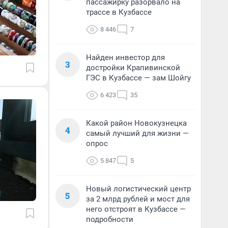
пассажирку разорвало на
трассе в Кузбассе
8 446
7
Найден инвестор для
3
достройки Крапивинской
ГЭС в Кузбассе — зам Шойгу
6 423
35
Какой район Новокузнецка
4
самый лучший для жизни —
опрос
5 847
5
Новый логистический центр
5
за 2 млрд рублей и мост для
него отстроят в Кузбассе —
подробности