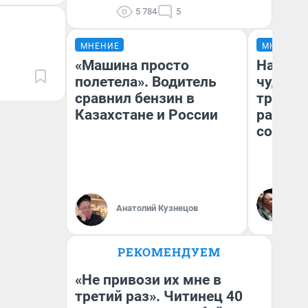
5 784
5
МНЕНИЕ
МНЕНИЕ
«Машина просто
Наслед
полетела». Водитель
чудом 
сравнил бензин в
трансп
Казахстане и России
разнес
советс
Ол
Бл
Анатолий Кузнецов
вл
би
РЕКОМЕНДУЕМ
«Не привози их мне в
третий раз». Читинец 40