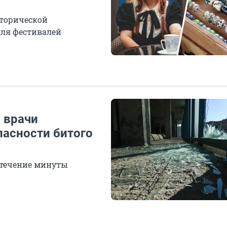
сторической
для фестивалей
: врачи
пасности битого
 течение минуты