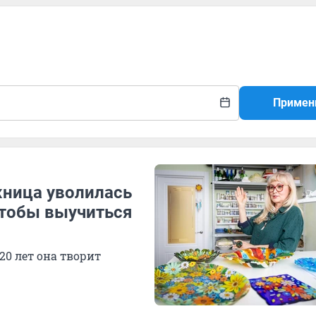
Примен
жница уволилась
чтобы выучиться
20 лет она творит