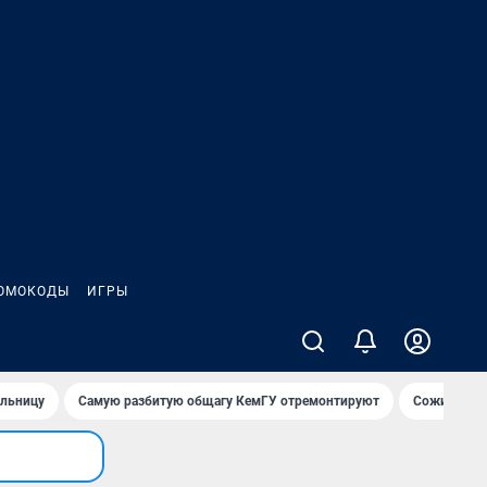
ОМОКОДЫ
ИГРЫ
ольницу
Самую разбитую общагу КемГУ отремонтируют
Сожительни