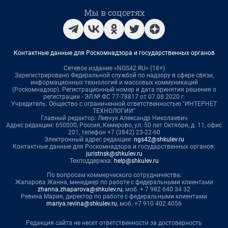
Мы в соцсетях
Контактные данные для Роскомнадзора и государственных органов
Сетевое издание «NGS42.RU» (18+)
Зарегистрировано Федеральной службой по надзору в сфере связи,
информационных технологий и массовых коммуникаций
(Роскомнадзор). Регистрационный номер и дата принятия решения о
регистрации - ЭЛ № ФС 77-78817 от 07.08.2020 г.
Учредитель: Общество с ограниченной ответственностью "ИНТЕРНЕТ
ТЕХНОЛОГИИ"
Главный редактор: Левчук Александр Николаевич
Адрес редакции: 650000, Россия, Кемерово, ул. 50 лет Октября, д. 11, офис
201, телефон +7 (3842) 23-22-60
Электронный адрес редакции:
ngs42@shkulev.ru
Контактные данные для Роскомнадзора и государственных органов:
juristnsk@shkulev.ru
Техподдержка:
help@shkulev.ru
По вопросам коммерческого сотрудничества:
Жапарова Жанна, менеджер по работе с федеральными клиентами
zhanna.zhaparova@shkulev.ru
, моб. + 7 982 640 34 32
Ревина Мария, директор по работе с федеральными клиентами
mariya.revina@shkulev.ru
, моб. +7 910 402 4056
Редакция сайта не несет ответственности за достоверность