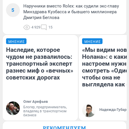
Наручники вместо Rolex: как судили экс-главу
5
Минздрава Кузбасса и бывшего миллионера
Дмитрия Беглова
4 929
15
МНЕНИЕ
МНЕНИЕ
Наследие, которое
«Мы видим нов
чудом не развалилось:
Нолана»: с каки
транспортный эксперт
настроем нужн
разнес миф о «вечных»
смотреть «Одис
советских дорогах
чтобы она не
выглядела как 
Олег Арефьев
Блогер, предприниматель,
Надежда Губарь
владелец в транспортном
бизнесе
РЕКОМЕНДУЕМ