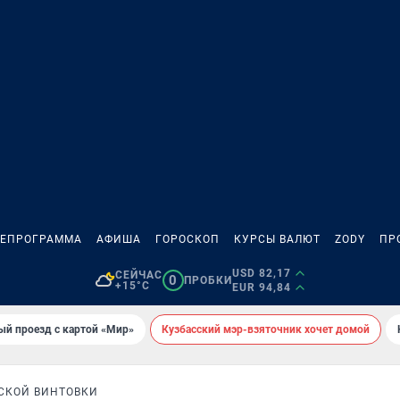
ЛЕПРОГРАММА
АФИША
ГОРОСКОП
КУРСЫ ВАЛЮТ
ZODY
ПР
USD 82,17
СЕЙЧАС
0
ПРОБКИ
+15°C
EUR 94,84
ый проезд с картой «Мир»
Кузбасский мэр-взяточник хочет домой
СКОЙ ВИНТОВКИ