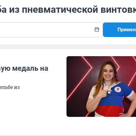
ба из пневматической винтов
Примен
вую медаль на
ельбе из