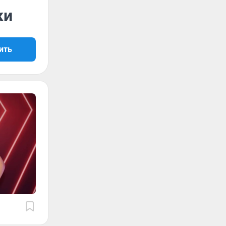
ки
ить