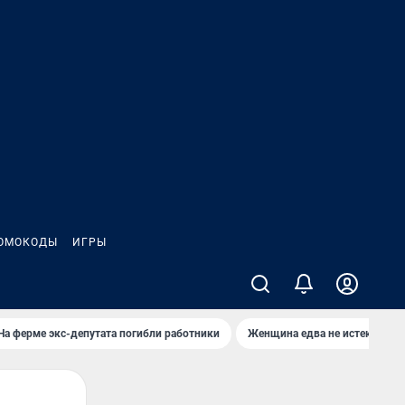
ОМОКОДЫ
ИГРЫ
На ферме экс-депутата погибли работники
Женщина едва не истекла кро