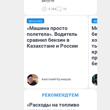
августе
5 764
10
МНЕНИЕ
МНЕНИЕ
«Машина просто
Мой ба
полетела». Водитель
береже
сравнил бензин в
хотела 
Казахстане и России
тысяч,
кредит,
приеха
безопа
Кс
Анатолий Кузнецов
Ав
РЕКОМЕНДУЕМ
«Расходы на топливо