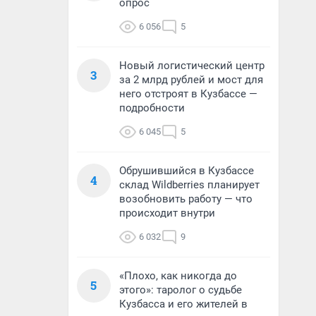
опрос
6 056
5
Новый логистический центр
3
за 2 млрд рублей и мост для
него отстроят в Кузбассе —
подробности
6 045
5
Обрушившийся в Кузбассе
4
склад Wildberries планирует
возобновить работу — что
происходит внутри
6 032
9
«Плохо, как никогда до
5
этого»: таролог о судьбе
Кузбасса и его жителей в