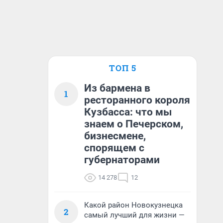
ТОП 5
Из бармена в
1
ресторанного короля
Кузбасса: что мы
знаем о Печерском,
бизнесмене,
спорящем с
губернаторами
14 278
12
Какой район Новокузнецка
2
самый лучший для жизни —