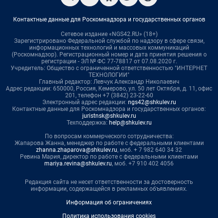
Контактные данные для Роскомнадзора и государственных органов
Сетевое издание «NGS42.RU» (18+)
Зарегистрировано Федеральной службой по надзору в сфере связи,
информационных технологий и массовых коммуникаций
(Роскомнадзор). Регистрационный номер и дата принятия решения о
регистрации - ЭЛ № ФС 77-78817 от 07.08.2020 г.
Учредитель: Общество с ограниченной ответственностью "ИНТЕРНЕТ
ТЕХНОЛОГИИ"
Главный редактор: Левчук Александр Николаевич
Адрес редакции: 650000, Россия, Кемерово, ул. 50 лет Октября, д. 11, офис
201, телефон +7 (3842) 23-22-60
Электронный адрес редакции:
ngs42@shkulev.ru
Контактные данные для Роскомнадзора и государственных органов:
juristnsk@shkulev.ru
Техподдержка:
help@shkulev.ru
По вопросам коммерческого сотрудничества:
Жапарова Жанна, менеджер по работе с федеральными клиентами
zhanna.zhaparova@shkulev.ru
, моб. + 7 982 640 34 32
Ревина Мария, директор по работе с федеральными клиентами
mariya.revina@shkulev.ru
, моб. +7 910 402 4056
Редакция сайта не несет ответственности за достоверность
информации, содержащейся в рекламных объявлениях.
Информация об ограничениях
Политика использования cookies