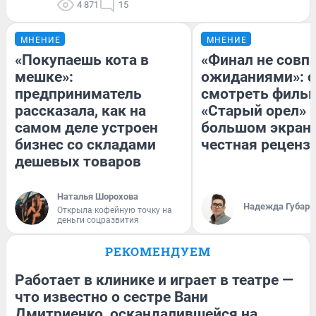
4 871
15
МНЕНИЕ
МНЕНИЕ
«Покупаешь кота в
«Финал не совпа
мешке»:
ожиданиями»: с
предприниматель
смотреть филь
рассказала, как на
«Старый орел» 
самом деле устроен
большом экран
бизнес со складами
честная реценз
дешевых товаров
Наталья Шорохова
Надежда Губарь
Открыла кофейную точку на
деньги соцразвития
РЕКОМЕНДУЕМ
Работает в клинике и играет в театре —
что известно о сестре Вани
Дмитриенко, оскандалившейся на