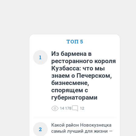
ТОП 5
Из бармена в
1
ресторанного короля
Кузбасса: что мы
знаем о Печерском,
бизнесмене,
спорящем с
губернаторами
14 178
12
Какой район Новокузнецка
2
самый лучший для жизни —