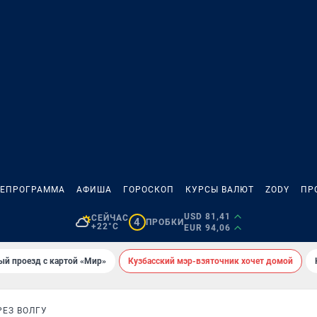
ЛЕПРОГРАММА
АФИША
ГОРОСКОП
КУРСЫ ВАЛЮТ
ZODY
ПР
USD 81,41
СЕЙЧАС
4
ПРОБКИ
+22°C
EUR 94,06
ый проезд с картой «Мир»
Кузбасский мэр-взяточник хочет домой
РЕЗ ВОЛГУ