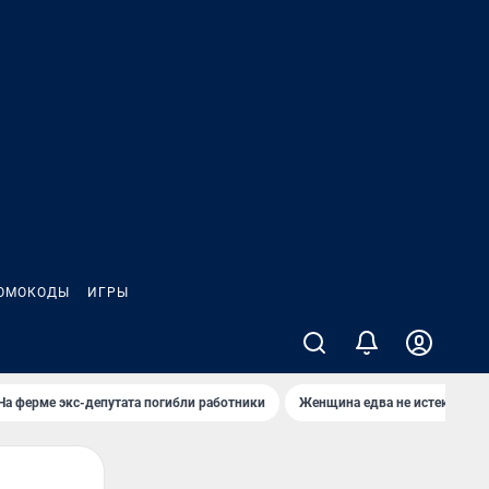
ОМОКОДЫ
ИГРЫ
На ферме экс-депутата погибли работники
Женщина едва не истекла кро