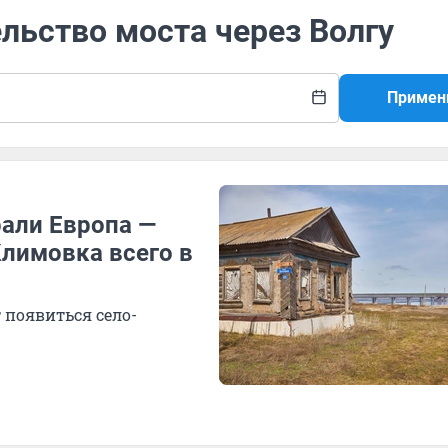
ельство моста через Волгу
Примен
рали Европа —
Климовка всего в
 появиться село-