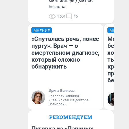
миллионера Дмитрия
Беглова
4 601
15
МНЕНИЕ
МНЕНИЕ
«Спуталась речь, понес
Мой ба
пургу». Врач — о
береже
смертельном диагнозе,
хотела 
который сложно
тысяч,
обнаружить
кредит,
приеха
безопа
Ирина Волкова
Главврач клиники
Кс
«Реабилитация доктора
Ав
Волковой»
РЕКОМЕНДУЕМ
Пуговка из «Папиных