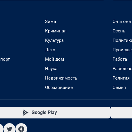
Зима
Он и она
Криминал
Осень
Культура
Политик
Лето
Происше
спорт
Мой дом
Работа
Наука
Развлеч
Недвижимость
Религия
Образование
Семья
Google Play