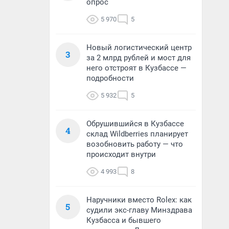
опрос
5 970
5
Новый логистический центр
3
за 2 млрд рублей и мост для
него отстроят в Кузбассе —
подробности
5 932
5
Обрушившийся в Кузбассе
4
склад Wildberries планирует
возобновить работу — что
происходит внутри
4 993
8
Наручники вместо Rolex: как
5
судили экс-главу Минздрава
Кузбасса и бывшего