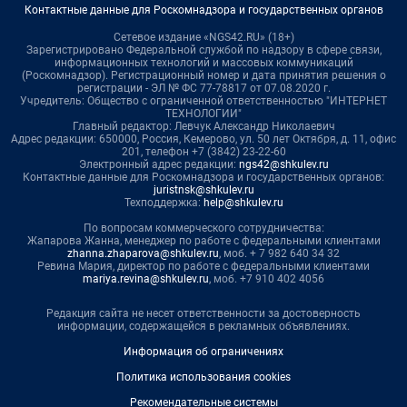
Контактные данные для Роскомнадзора и государственных органов
Сетевое издание «NGS42.RU» (18+)
Зарегистрировано Федеральной службой по надзору в сфере связи,
информационных технологий и массовых коммуникаций
(Роскомнадзор). Регистрационный номер и дата принятия решения о
регистрации - ЭЛ № ФС 77-78817 от 07.08.2020 г.
Учредитель: Общество с ограниченной ответственностью "ИНТЕРНЕТ
ТЕХНОЛОГИИ"
Главный редактор: Левчук Александр Николаевич
Адрес редакции: 650000, Россия, Кемерово, ул. 50 лет Октября, д. 11, офис
201, телефон +7 (3842) 23-22-60
Электронный адрес редакции:
ngs42@shkulev.ru
Контактные данные для Роскомнадзора и государственных органов:
juristnsk@shkulev.ru
Техподдержка:
help@shkulev.ru
По вопросам коммерческого сотрудничества:
Жапарова Жанна, менеджер по работе с федеральными клиентами
zhanna.zhaparova@shkulev.ru
, моб. + 7 982 640 34 32
Ревина Мария, директор по работе с федеральными клиентами
mariya.revina@shkulev.ru
, моб. +7 910 402 4056
Редакция сайта не несет ответственности за достоверность
информации, содержащейся в рекламных объявлениях.
Информация об ограничениях
Политика использования cookies
Рекомендательные системы